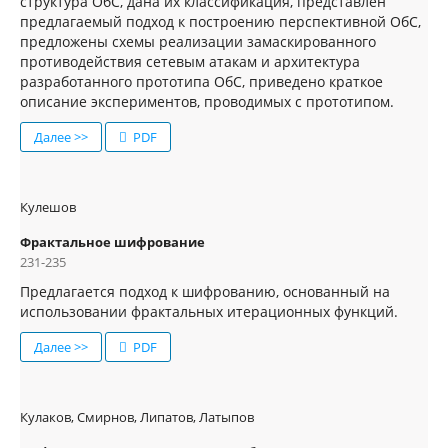
структура ОбС, дана их классификация, представлен
предлагаемый подход к построению перспективной ОбС,
предложены схемы реализации замаскированного
противодействия сетевым атакам и архитектура
разработанного прототипа ОбС, приведено краткое
описание экспериментов, проводимых с прототипом.
Далее >>
PDF
Кулешов
Фрактальное шифрование
231-235
Предлагается подход к шифрованию, основанный на
использовании фрактальных итерационных функций.
Далее >>
PDF
Кулаков, Смирнов, Липатов, Латыпов