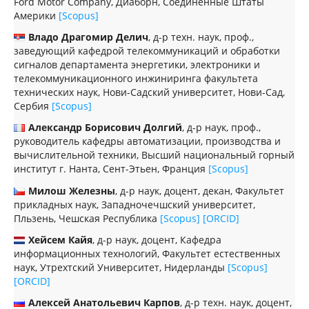
Ford Motor Company, Диаборн, Соединённые Штаты
Америки
[Scopus]
Владо Драгомир Делич
, д-р техн. наук, проф.,
заведующий кафедрой телекоммуникаций и обработки
сигналов департамента энергетики, электроники и
телекоммуникационного инжиниринга факультета
технических наук, Нови-Садский университет, Нови-Сад,
Сербия
[Scopus]
Александр Борисович Долгий
, д-р наук, проф.,
руководитель кафедры автоматизации, производства и
вычислительной техники, Высший национальный горный
институт г. Нанта, Сент-Этьен, Франция
[Scopus]
Милош Железны
, д-р наук, доцент, декан, Факультет
прикладных наук, Западночечшский университет,
Пльзень, Чешская Республика
[Scopus]
[ORCID]
Хейсем Кайя
, д-р наук, доцент, Кафедра
информационных технологий, Факультет естественных
наук, Утрехтский Университет, Нидерланды
[Scopus]
[ORCID]
Алексей Анатольевич Карпов
, д-р техн. наук, доцент,