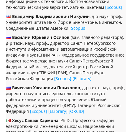
информационных технологий, Восточноазиатский
технологический университет, Хатинь, Вьетнам
[Scopus]
Владимир Владимирович Никулин
, д-р наук, проф.,
Университет штата Нью-Йорк в Бингемтоне, Бингемтон,
Соединённые Штаты Америки
[Scopus]
Василий Юрьевич Осипов
(зам. главного редактора),
д-р техн. наук, проф., директор Санкт-Петербургского
института информатики и автоматизации Российской
академии наук (СПИИРАН), Федеральное государственное
бюджетное учреждение науки Санкт-Петербургский
Федеральный исследовательский центр Российской
академии наук (СПб ФИЦ РАН), Санкт-Петербург,
Российская Федерация
[Scopus]
[ELibrary]
Вячеслав Хасанович Пшихопов
, д-р техн. наук, проф.,
директор научно-исследовательского института
робототехники и процессов управления, Южный
федеральный университет (ЮФУ), Таганрог, Российская
Федерация
[Scopus]
[ELibrary]
[ORCID]
Хесус Саваж Кармона
, Ph.D., Профессор кафедры
электротехники Инженерной школы, Национальный