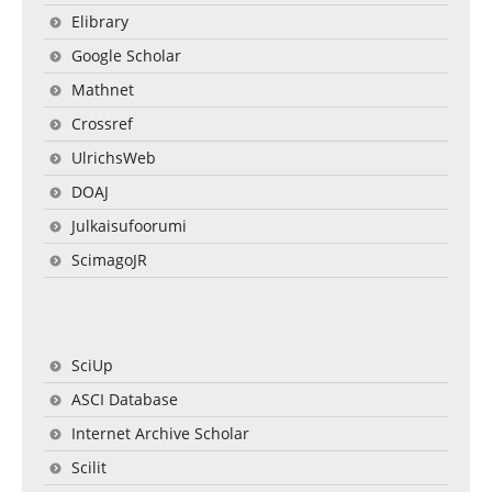
Elibrary
Google Scholar
Mathnet
Crossref
UlrichsWeb
DOAJ
Julkaisufoorumi
ScimagoJR
SciUp
ASCI Database
Internet Archive Scholar
Scilit