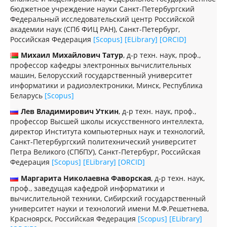
бюджетное учреждение науки Санкт-Петербургский
Федеральный исследовательский центр Российской
академии наук (СПб ФИЦ РАН), Санкт-Петербург,
Российская Федерация
[Scopus]
[ELibrary]
[ORCID]
Михаил Михайлович Татур
, д-р техн. наук, проф.,
профессор кафедры электронных вычислительных
машин, Белорусский государственный университет
информатики и радиоэлектроники, Минск, Республика
Беларусь
[Scopus]
Лев Владимирович Уткин
, д-р техн. наук, проф.,
профессор Высшей школы искусственного интеллекта,
директор Института компьютерных наук и технологий,
Санкт-Петербургский политехнический университет
Петра Великого (СПбПУ), Санкт-Петербург, Российская
Федерация
[Scopus]
[ELibrary]
[ORCID]
Маргарита Николаевна Фаворская
, д-р техн. наук,
проф., заведущая кафедрой информатики и
вычислительной техники, Сибирский государственный
университет науки и технологий имени М.Ф.Решетнева,
Красноярск, Российская Федерация
[Scopus]
[ELibrary]