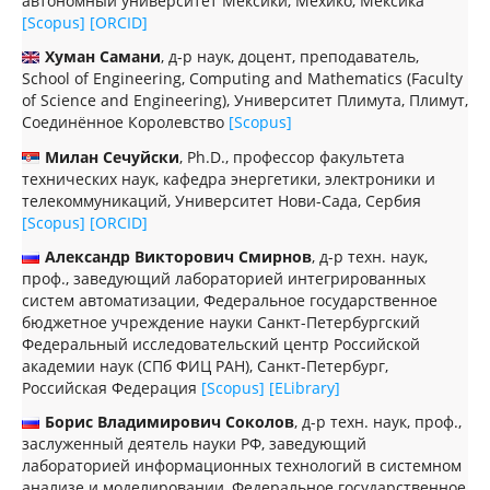
автономный университет Мексики, Мехико, Мексика
[Scopus]
[ORCID]
Хуман Самани
, д-р наук, доцент, преподаватель,
School of Engineering, Computing and Mathematics (Faculty
of Science and Engineering), Университет Плимута, Плимут,
Соединённое Королевство
[Scopus]
Милан Сечуйски
, Ph.D., профессор факультета
технических наук, кафедра энергетики, электроники и
телекоммуникаций, Университет Нови-Сада, Сербия
[Scopus]
[ORCID]
Александр Викторович Смирнов
, д-р техн. наук,
проф., заведующий лабораторией интегрированных
систем автоматизации, Федеральное государственное
бюджетное учреждение науки Санкт-Петербургский
Федеральный исследовательский центр Российской
академии наук (СПб ФИЦ РАН), Санкт-Петербург,
Российская Федерация
[Scopus]
[ELibrary]
Борис Владимирович Соколов
, д-р техн. наук, проф.,
заслуженный деятель науки РФ, заведующий
лабораторией информационных технологий в системном
анализе и моделировании, Федеральное государственное