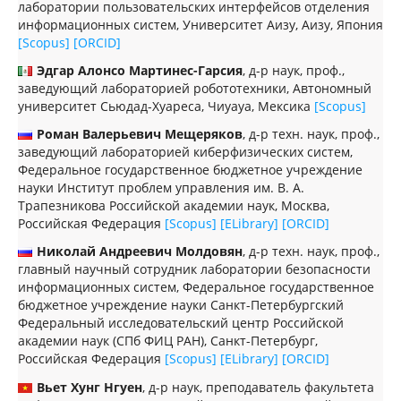
лаборатории пользовательских интерфейсов отделения
информационных систем, Университет Аизу, Аизу, Япония
[Scopus]
[ORCID]
Эдгар Алонсо Мартинес-Гарсия
, д-р наук, проф.,
заведующий лабораторией робототехники, Автономный
университет Сьюдад-Хуареса, Чиуауа, Мексика
[Scopus]
Роман Валерьевич Мещеряков
, д-р техн. наук, проф.,
заведующий лабораторией киберфизических систем,
Федеральное государственное бюджетное учреждение
науки Институт проблем управления им. В. А.
Трапезникова Российской академии наук, Москва,
Российская Федерация
[Scopus]
[ELibrary]
[ORCID]
Николай Андреевич Молдовян
, д-р техн. наук, проф.,
главный научный сотрудник лаборатории безопасности
информационных систем, Федеральное государственное
бюджетное учреждение науки Санкт-Петербургский
Федеральный исследовательский центр Российской
академии наук (СПб ФИЦ РАН), Санкт-Петербург,
Российская Федерация
[Scopus]
[ELibrary]
[ORCID]
Вьет Хунг Нгуен
, д-р наук, преподаватель факультета