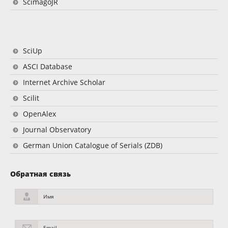
ScimagoJR
SciUp
ASCI Database
Internet Archive Scholar
Scilit
OpenAlex
Journal Observatory
German Union Catalogue of Serials (ZDB)
Обратная связь
Имя
Email