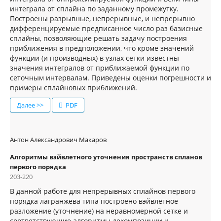
интеграла от сплайна по заданному промежутку.
Построены разрывные, непрерывные, и непрерывно
дифференцируемые предписанное число раз базисные
сплайны, позволяющие решать задачу построения
приближения в предположении, что кроме значений
функции (и производных) в узлах сетки известны
значения интегралов от приближаемой функции по
сеточным интервалам. Приведены оценки погрешности и
примеры сплайновых приближений.
Далее >>
PDF
Антон Александрович Макаров
Алгоритмы вэйвлетного уточнения пространств спланов
первого порядка
203-220
В данной работе для непрерывных сплайнов первого
порядка лагранжева типа построено вэйвлетное
разложение (уточнение) на неравномерной сетке и
соответствующие алгоритмы декомпозиции и