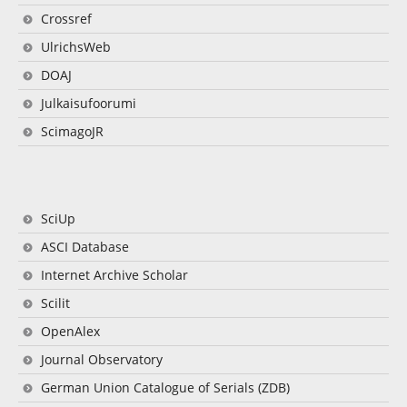
Crossref
UlrichsWeb
DOAJ
Julkaisufoorumi
ScimagoJR
SciUp
ASCI Database
Internet Archive Scholar
Scilit
OpenAlex
Journal Observatory
German Union Catalogue of Serials (ZDB)