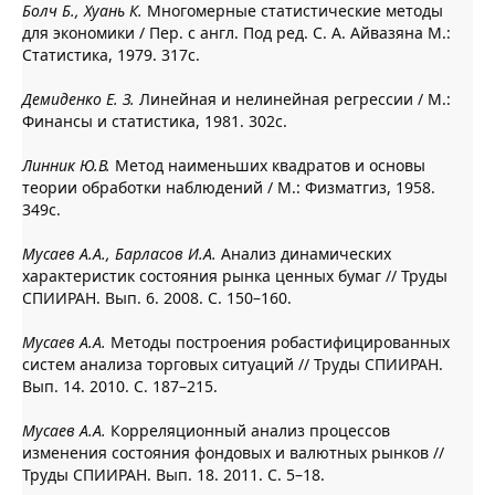
Болч Б., Хуань К.
Многомерные статистические методы
для экономики / Пер. с англ. Под ред. С. А. Айвазяна М.:
Статистика, 1979. 317с.
Демиденко Е. З.
Линейная и нелинейная регрессии / М.:
Финансы и статистика, 1981. 302с.
Линник Ю.В.
Метод наименьших квадратов и основы
теории обработки наблюдений / М.: Физматгиз, 1958.
349с.
Мусаев А.А., Барласов И.А.
Анализ динамических
характеристик состояния рынка ценных бумаг // Труды
СПИИРАН. Вып. 6. 2008. С. 150–160.
Мусаев А.А.
Методы построения робастифицированных
систем анализа торговых ситуаций // Труды СПИИРАН.
Вып. 14. 2010. С. 187–215.
Мусаев А.А.
Корреляционный анализ процессов
изменения состояния фондовых и валютных рынков //
Труды СПИИРАН. Вып. 18. 2011. С. 5–18.