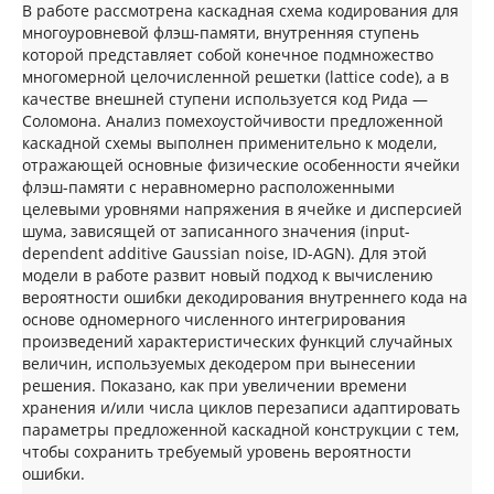
В работе рассмотрена каскадная схема кодирования для
многоуровневой флэш-памяти, внутренняя ступень
которой представляет собой конечное подмножество
многомерной целочисленной решетки (lattice code), а в
качестве внешней ступени используется код Рида —
Соломона. Анализ помехоустойчивости предложенной
каскадной схемы выполнен применительно к модели,
отражающей основные физические особенности ячейки
флэш-памяти с неравномерно расположенными
целевыми уровнями напряжения в ячейке и дисперсией
шума, зависящей от записанного значения (input-
dependent additive Gaussian noise, ID-AGN). Для этой
модели в работе развит новый подход к вычислению
вероятности ошибки декодирования внутреннего кода на
основе одномерного численного интегрирования
произведений характеристических функций случайных
величин, используемых декодером при вынесении
решения. Показано, как при увеличении времени
хранения и/или числа циклов перезаписи адаптировать
параметры предложенной каскадной конструкции с тем,
чтобы сохранить требуемый уровень вероятности
ошибки.