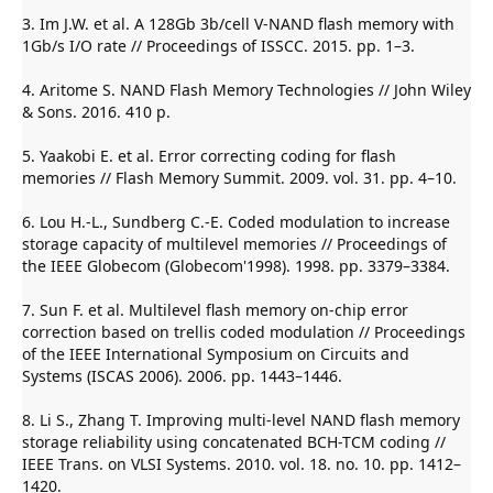
3. Im J.W. et al. A 128Gb 3b/cell V-NAND flash memory with
1Gb/s I/O rate // Proceedings of ISSCC. 2015. pp. 1–3.
4. Aritome S. NAND Flash Memory Technologies // John Wiley
& Sons. 2016. 410 p.
5. Yaakobi E. et al. Error correcting coding for flash
memories // Flash Memory Summit. 2009. vol. 31. pp. 4–10.
6. Lou H.-L., Sundberg C.-E. Coded modulation to increase
storage capacity of multilevel memories // Proceedings of
the IEEE Globecom (Globecom'1998). 1998. pp. 3379–3384.
7. Sun F. et al. Multilevel flash memory on-chip error
correction based on trellis coded modulation // Proceedings
of the IEEE International Symposium on Circuits and
Systems (ISCAS 2006). 2006. pp. 1443–1446.
8. Li S., Zhang T. Improving multi-level NAND flash memory
storage reliability using concatenated BCH-TCM coding //
IEEE Trans. on VLSI Systems. 2010. vol. 18. no. 10. pp. 1412–
1420.