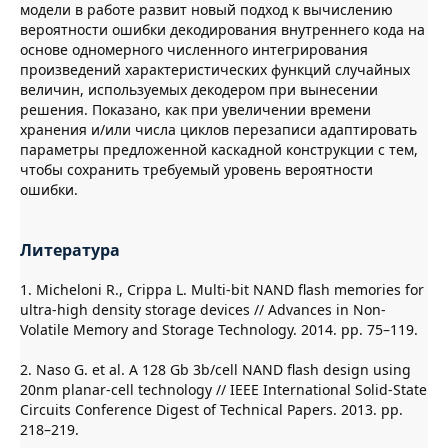
модели в работе развит новый подход к вычислению
вероятности ошибки декодирования внутреннего кода на
основе одномерного численного интегрирования
произведений характеристических функций случайных
величин, используемых декодером при вынесении
решения. Показано, как при увеличении времени
хранения и/или числа циклов перезаписи адаптировать
параметры предложенной каскадной конструкции с тем,
чтобы сохранить требуемый уровень вероятности
ошибки.
Литература
1. Micheloni R., Crippa L. Multi-bit NAND flash memories for
ultra-high density storage devices // Advances in Non-
Volatile Memory and Storage Technology. 2014. pp. 75–119.
2. Naso G. et al. A 128 Gb 3b/cell NAND flash design using
20nm planar-cell technology // IEEE International Solid-State
Circuits Conference Digest of Technical Papers. 2013. pp.
218–219.