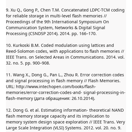
9. Xu Q., Gong P., Chen T.M. Concatenated LDPC-TCM coding
for reliable storage in multi-level flash memories //
Proceedings of the 9th International Symposium On
Communication System, Networks & Digital Signal
Processing (CSNDSP 2014). 2014. pp. 166–170.
10. Kurkoski B.M. Coded modulation using lattices and
Reed-Solomon codes, with applications to flash memories //
IEEE Trans. on Selected Areas in Communications. 2014. vol.
32. no. 5. pp. 900–908.
11. Wang X., Dong G., Pan L., Zhou R. Error correction codes
and signal processing in flash memory // Flash Memories.
URL: http://www.intechopen.com/books/flash-
memories/error-correction-codes-and- signal-processing-in-
flash-memory (дата обращения: 26.10.2014).
12. Dong G. et al. Estimating information- theoretical NAND
flash memory storage capacity and its implication to
memory system design space exploration // IEEE Trans. Very
Large Scale Integration (VLSI) Systems. 2012. vol. 20. no. 9.