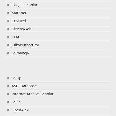
Google Scholar
Mathnet
Crossref
UlrichsWeb
DOAJ
Julkaisufoorumi
ScimagoJR
SciUp
ASCI Database
Internet Archive Scholar
Scilit
OpenAlex