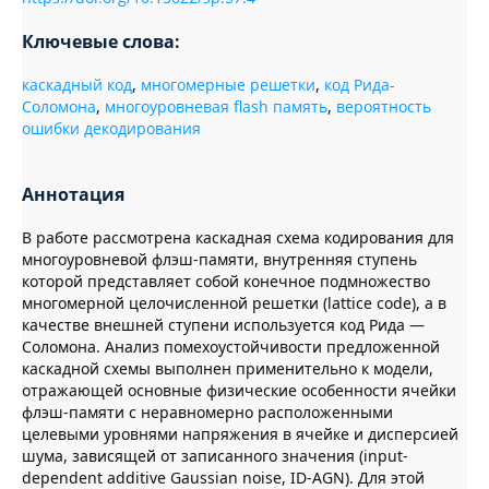
Ключевые слова:
каскадный код
,
многомерные решетки
,
код Рида-
Соломона
,
многоуровневая flash память
,
вероятность
ошибки декодирования
Аннотация
В работе рассмотрена каскадная схема кодирования для
многоуровневой флэш-памяти, внутренняя ступень
которой представляет собой конечное подмножество
многомерной целочисленной решетки (lattice code), а в
качестве внешней ступени используется код Рида —
Соломона. Анализ помехоустойчивости предложенной
каскадной схемы выполнен применительно к модели,
отражающей основные физические особенности ячейки
флэш-памяти с неравномерно расположенными
целевыми уровнями напряжения в ячейке и дисперсией
шума, зависящей от записанного значения (input-
dependent additive Gaussian noise, ID-AGN). Для этой