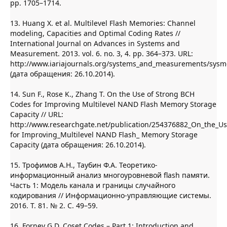
pp. 1705–1714.
13. Huang X. et al. Multilevel Flash Memories: Channel
modeling, Capacities and Optimal Coding Rates //
International Journal on Advances in Systems and
Measurement. 2013. vol. 6. no. 3, 4. pp. 364–373. URL:
http://www.iariajournals.org/systems_and_measurements/sys
(дата обращения: 26.10.2014).
14. Sun F., Rose K., Zhang T. On the Use of Strong BCH
Codes for Improving Multilevel NAND Flash Memory Storage
Capacity // URL:
http://www.researchgate.net/publication/254376882_On_the_U
for Improving_Multilevel NAND Flash_ Memory Storage
Capacity (дата обращения: 26.10.2014).
15. Трофимов А.Н., Таубин Ф.А. Теоретико-
информационный анализ многоуровневой flash памяти.
Часть 1: Модель канала и границы случайного
кодирования // Информационно-управляющие системы.
2016. Т. 81. № 2. С. 49–59.
16. Forney G.D. Coset Codes – Part 1: Introduction and