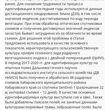
ранее. Для снижения трудоемкости процесса
идентификации в последние годы используются данные
дистанционного зондирования Земли (ДЗЗ), в том числе
значения индексов, рассчитываемые по ходу периода
вегетации. При этом обработка оптических спутниковых
снимков и получение достоверных значений индексов
зачастую бывает затруднено из-за облачности во время
съемки. Для решения этой проблемы в статье
предложено использовать в качестве основного
показателя, характеризующего сельскохозяйственную
культуру, кривую сезонного хода радарного
вегетационного индекса с двойной поляризацией (DpRVI).
В период 2017-2020 гг. для идентификации культур на
опытных полях Дальневосточного научно-
исследовательского института сельского хозяйства (ДВ
НИИСХ) было получено и обработано 48 радарных
снимков Хабаровского муниципального района
Хабаровского края со спутника Sentinel-1 (разрешение 22
м, интервал съемки − 12 дней). В качестве основных
идентифицируемых культур выступали соя и овес. Также
были добавлены пиксели полей, не занятых данными
культурами (кормовые травы, заброшенные поля). Были