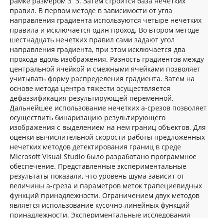
рамке размером 3´3. Затем строится база нечетких
правил. В первом методе в зависимости от угла
направления градиента используются четыре нечетких
правила и исключается один проход. Во втором методе
шестнадцать нечетких правил сами задают угол
направления градиента, при этом исключается два
прохода вдоль изображения. Разность градиентов между
центральной ячейкой и смежными ячейками позволяет
учитывать форму распределения градиента. Затем на
основе метода центра тяжести осуществляется
дефаззификация результирующей переменной.
Дальнейшее использование нечетких a-срезов позволяет
осуществить бинаризацию результирующего
изображения с выделением на нем границ объектов. Для
оценки вычислительной скорости работы предложенных
нечетких методов детектирования границ в среде
Microsoft Visual Studio было разработано программное
обеспечение. Представленные экспериментальные
результаты показали, что уровень шума зависит от
величины a-среза и параметров меток трапециевидных
функций принадлежности. Ограничением двух методов
является использование кусочно-линейных функций
принадлежности. Экспериментальные исследования