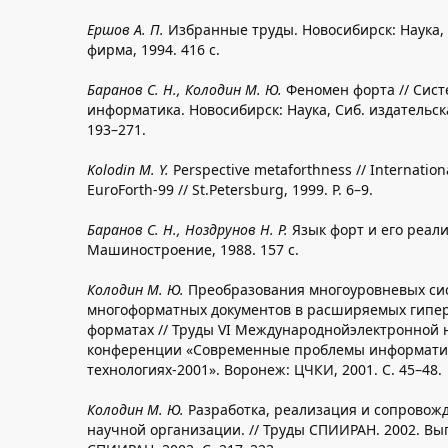
Ершов А. П.
Избранные труды. Новосибирск: Наука, 
фирма, 1994. 416 с.
Баранов С. Н., Колодин М. Ю.
Феномен форта // Сис
информатика. Новосибирск: Наука, Сиб. издательска
193–271.
Kolodin M. Y.
Perspective metaforthness // Internation
EuroForth-99 // St.Petersburg, 1999. P. 6–9.
Баранов С. Н., Ноздрунов Н. Р.
Язык форт и его реали
Машиностроение, 1988. 157 с.
Колодин М. Ю.
Преобразования многоуровневых си
многоформатных документов в расширяемых гипе
форматах // Труды VI Международнойэлектронной 
конференции «Современные проблемы информатиз
технологиях-2001». Воронеж: ЦЧКИ, 2001. С. 45–48.
Колодин М. Ю.
Разработка, реализация и сопровожд
научной организации. // Труды СПИИРАН. 2002. Вып. 