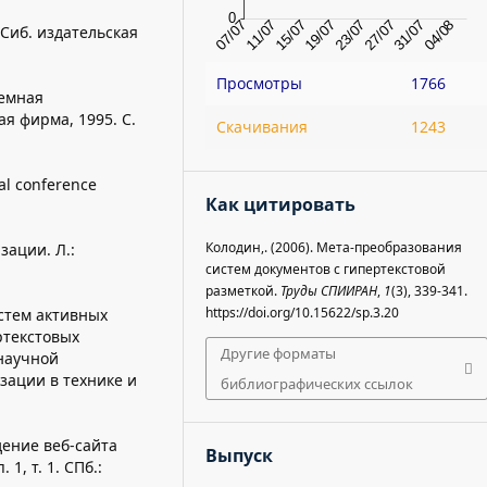
Сиб. издательская
Просмотры
1766
темная
я фирма, 1995. С.
Скачивания
1243
al conference
Как цитировать
Колодин,. (2006). Мета-преобразования
зации. Л.:
систем документов с гипертекстовой
разметкой.
Труды СПИИРАН
,
1
(3), 339-341.
https://doi.org/10.15622/sp.3.20
стем активных
ртекстовых
Другие форматы
научной
ации в технике и
библиографических ссылок
ение веб-сайта
Выпуск
1, т. 1. СПб.: