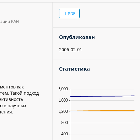
PDF
зации РАН
Опубликован
2006-02-01
Статистика
ментов как
ем. Такой подход
ективность
о в научных
чения.