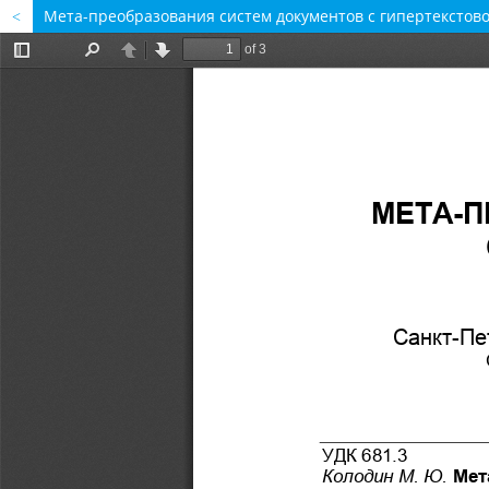
Мета-преобразования систем документов с гипертекстов