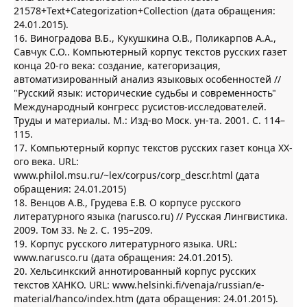
21578+Text+Categorization+Collection (дата обращения:
24.01.2015).
16. Виноградова В.Б., Кукушкина О.В., Поликарпов А.А.,
Савчук С.О.. Компьютерный корпус текстов русских газет
конца 20-го века: создание, категоризация,
автоматизированный анализ языковых особенностей //
"Русский язык: исторические судьбы и современность"
Международный конгресс русистов-исследователей.
Труды и материалы. М.: Изд-во Моск. ун-та. 2001. С. 114–
115.
17. Компьютерный корпус текстов русских газет конца XX-
ого века. URL:
www.philol.msu.ru/~lex/corpus/corp_descr.html (дата
обращения: 24.01.2015)
18. Венцов А.В., Грудева Е.В. О корпусе русского
литературного языка (narusco.ru) // Русская Лингвистика.
2009. Том 33. № 2. С. 195–209.
19. Корпус русского литературного языка. URL:
www.narusco.ru (дата обращения: 24.01.2015).
20. Хельсинкский аннотированный корпус русских
текстов ХАНКО. URL: www.helsinki.fi/venaja/russian/e-
material/hanco/index.htm (дата обращения: 24.01.2015).