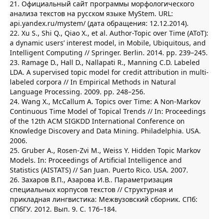
21. Официальный сайт программы морфологического
анализа текстов на русском языке MyStem. URL:
api.yandex.ru/mystem/ (дата обращения: 12.12.2014).
22. Xu S., Shi Q., Qiao X., et al. Author-Topic over Time (AToT):
a dynamic users’ interest model, in Mobile, Ubiquitous, and
Intelligent Computing // Springer. Berlin. 2014. pp. 239–245.
23. Ramage D., Hall D., Nallapati R., Manning C.D. Labeled
LDA. A supervised topic model for credit attribution in multi-
labeled corpora // In Empirical Methods in Natural
Language Processing. 2009. pp. 248–256.
24. Wang X., McCallum A. Topics over Time: A Non-Markov
Continuous Time Model of Topical Trends // In: Proceedings
of the 12th ACM SIGKDD International Conference on
Knowledge Discovery and Data Mining. Philadelphia. USA.
2006.
25. Gruber A., Rosen-Zvi M., Weiss Y. Hidden Topic Markov
Models. In: Proceedings of Artificial Intelligence and
Statistics (AISTATS) // San Juan. Puerto Rico. USA. 2007.
26. Захаров В.П., Азарова И.В.. Параметризация
специальных корпусов текстов // Структурная и
прикладная лингвистика: Межвузовский сборник. СПб:
СПбГУ. 2012. Вып. 9. С. 176–184.