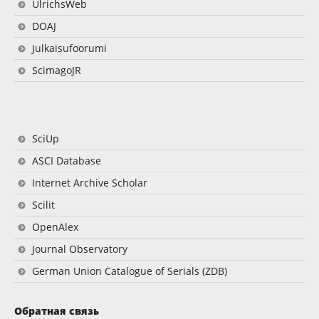
UlrichsWeb
DOAJ
Julkaisufoorumi
ScimagoJR
SciUp
ASCI Database
Internet Archive Scholar
Scilit
OpenAlex
Journal Observatory
German Union Catalogue of Serials (ZDB)
Обратная связь