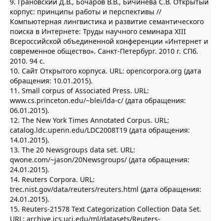
9. Грановский Д.В., Бочаров В.В., Бичинева С.В. Открытый
корпус: принципы работы и перспективы //
Компьютерная лингвистика и развитие семантического
поиска в Интернете: Труды научного семинара XIII
Всероссийской объединенной конференции «Интернет и
современное общество». Санкт-Петербург. 2010 г. СПб.
2010. 94 с.
10. Сайт Открытого корпуса. URL: opencorpora.org (дата
обращения: 10.01.2015).
11. Small corpus of Associated Press. URL:
www.cs.princeton.edu/~blei/lda-c/ (дата обращения:
06.01.2015).
12. The New York Times Annotated Corpus. URL:
catalog.ldc.upenn.edu/LDC2008T19 (дата обращения:
14.01.2015).
13. The 20 Newsgroups data set. URL:
qwone.com/~jason/20Newsgroups/ (дата обращения:
24.01.2015).
14. Reuters Corpora. URL:
trec.nist.gov/data/reuters/reuters.html (дата обращения:
24.01.2015).
15. Reuters-21578 Text Categorization Collection Data Set.
URL: archive.ics.uci.edu/ml/datasets/Reuters-