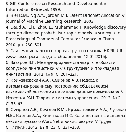
SIGIR Conference on Research and Development in
Information Retrieval. 1999.
3. Blei D.M., Ng A.Y., Jordan M.I. Latent Dirichlet Allocation //
Journal of Machine Learning Research. 2003.
4. Daud A., Li J., Zhou L., Muhammad F. Knowledge discovery
through directed probabilistic topic models: a survey // In
Proceedings of Frontiers of Computer Science in China.
2010. pp. 280–301.
5. Сайт Национального корпуса русского языка НКРЯ. URL:
www.ruscorpora.ru. (дата обращения: 12.01.2015).
6. Захаров В.П. Международные стандарты в области
корпусной лингвистики // // Структурная и прикладная
лингвистика. 2012. № 9. С. 201–221.
7. Крижановский А.А., Смирнов А.В. Подход к
автоматизированному построению общецелевой
лексической онтологии на основе данных викисловаря //
Известия РАН. Теория и системы управления. 2013. № 2.
С. 53–63.
8. Смирнов А.В., Круглов В.М., Крижановский А.А., Луговая
Н.Б., Карпов А.А., Кипяткова И.С. Количественный анализ
лексики русского WordNet и викисловарей // Труды
СПИИРАН. 2012. Вып. 23. С. 231–253.