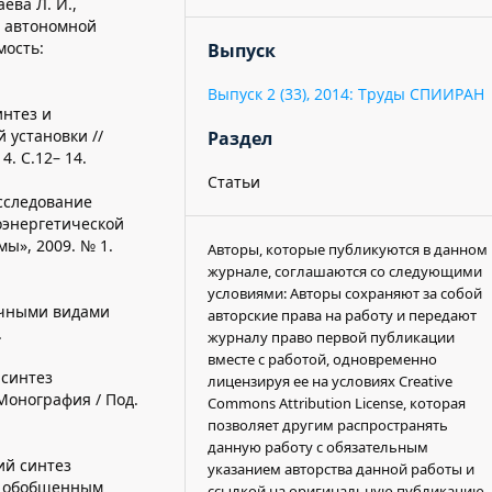
аева Л. И.,
в автономной
мость:
Выпуск
Выпуск 2 (33), 2014: Труды СПИИРАН
интез и
 установки //
Раздел
. С.12– 14.
Статьи
Исследование
оэнергетической
ы», 2009. № 1.
Авторы, которые публикуются в данном
журнале, соглашаются со следующими
условиями: Авторы сохраняют за собой
ичными видами
авторские права на работу и передают
.
журналу право первой публикации
вместе с работой, одновременно
 синтез
лицензируя ее на условиях Creative
Монография / Под.
Commons Attribution License, которая
позволяет другим распространять
данную работу с обязательным
ий синтез
указанием авторства данной работы и
я обобщенным
ссылкой на оригинальную публикацию