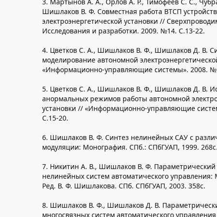
3. Мартынов А. А., Орлов А. Р., Тимофеев С. С., Чубр
Шишлаков В. Ф. Совместная работа ВТСП устройст
электроэнергетической установки // Сверхпроводи
Исследования и разработки. 2009. №14. С.13-22.
4. Цветков С. А., Шишлаков В. Ф., Шишлаков Д. В. С
моделирование автономной электроэнергетической
«Информационно-управляющие системы». 2008. № 4
5. Цветков С. А., Шишлаков В. Ф., Шишлаков Д. В. 
анормальных режимов работы автономной электр
установки // «Информационно-управляющие систем
С.15-20.
6. Шишлаков В. Ф. Синтез нелинейных САУ с разл
модуляции: Монография. СПб.: СПбГУАП, 1999. 268с
7. Никитин А. В., Шишлаков В. Ф. Параметрический
нелинейных систем автоматического управления: 
Ред. В. Ф. Шишлакова. СПб. СПбГУАП, 2003. 358с.
8. Шишлаков В. Ф., Шишлаков Д. В. Параметрическ
многосвязных систем автоматического управлени