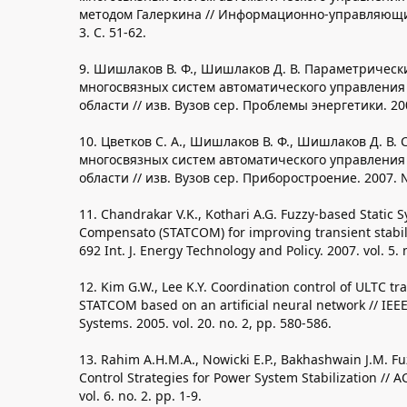
методом Галеркина // Информационно-управляющи
3. С. 51-62.
9. Шишлаков В. Ф., Шишлаков Д. В. Параметрическ
многосвязных систем автоматического управления
области // изв. Вузов сер. Проблемы энергетики. 200
10. Цветков С. А., Шишлаков В. Ф., Шишлаков Д. В. 
многосвязных систем автоматического управления
области // изв. Вузов сер. Приборостроение. 2007. 
11. Chandrakar V.K., Kothari A.G. Fuzzy-based Static
Compensato (STATCOM) for improving transient stabil
692 Int. J. Energy Technology and Policy. 2007. vol. 5. 
12. Kim G.W., Lee K.Y. Coordination control of ULTC t
STATCOM based on an artificial neural network // IEE
Systems. 2005. vol. 20. no. 2, pp. 580-586.
13. Rahim A.H.M.A., Nowicki E.P., Bakhashwain J.M. 
Control Strategies for Power System Stabilization // A
vol. 6. no. 2. pp. 1-9.