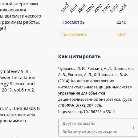
анной энергетики
пользования
ы автоматического
к режимам работы,
Просмотры
2240
щей
Скачивания
1487
Как цитировать
Чубраева, Л. И., Ронжин, А. Л., Шишлаков,
Tymofeyev S. S.,
А. В., Ронжин, А. Л., & Шишлаков, В. Ф.
ower Installation
(2014). Концепция построения
ergy Science and
интеллектуальных защищенных систем
2013. vol.6 no.2.
управления для объектов
децентрализованной энергетики.
Труды
СПИИРАН
,
2
(33), 207-226.
а Л. И., Шишлаков В.
https://doi.org/10.15622/sp.33.11
 использованием
роводимость:
Другие форматы
библиографических ссылок