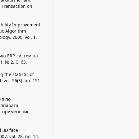
E Transaction on
tability Improvement
tic Algorithm
logy. 2006. vol. 1.
нию ERP-систем на
 № 2. С. 63.
 the statistic of
 vol. 56(3). pp. 151-
ия по
аппарата
, применение.
d 3D face
07. vol. 28. no. 14.