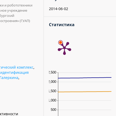
ки и робототехники
2014-06-02
ьное учреждение
бургский
остроения» (ГУАП)
Статистика
тический комплекс
,
 идентификация
Галеркина
,
ктивности