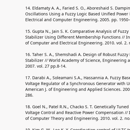
14. Eldamaty A. A., Faried S. O., Aboreshaid S. Damp
Oscillations Using a Fuzzy Logic Based Unified Power F
Electrical and Computer Engineering. 2005. pp. 1950
15. Gupta N., Jain S. K. Comparative Analysis of Fuzz
Stabilizer Using Different Membership Functions // In
of Computer and Electrical Engineering. 2010. vol. 2. 
16. Taher S. A., Shemshadi A. Design of Robust Fuzzy
Stabilizer // World Academy of Science, Engineering 
2007. vol. 27 pp.8-14.
17. Darabi A., Soleamani S.A., Hassannia A. Fuzzy Bas
Voltage Regulator of a Synchronous Generator with U
American J. of Engineering and Applied Sciences. 2008.
286.
18. Goel N., Patel R.N., Chacko S. T. Genetically Tun
Voltage Control and Reactive Power Compensation // I
of Computer Theory and Engineering. 2010. vol. 2. no.
19. Kim G. W., Lee K. Y. Coordination control of ULTC