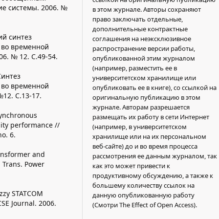
е системы. 2006. №
в этом журнале. Авторы сохраняют
право заключать отдельные,
дополнительные контрактные
ий синтез
соглашения на неэксклюзивное
 во временной
распространение версии работы,
6. № 12. С.49-54.
опубликованной этим журналом
(например, разместить ее в
Синтез
университетском хранилище или
 во временной
опубликовать ее в книге), со ссылкой на
№12. С.13-17.
оригинальную публикацию в этом
журнале. Авторам разрешается
 Synchronous
размещать их работу в сети Интернет
ity performance //
(например, в университетском
no. 6.
хранилище или на их персональном
веб-сайте) до и во время процесса
ransformer and
рассмотрения ее данным журналом, так
E Trans. Power
как это может привести к
продуктивному обсуждению, а также к
большему количеству ссылок на
Fuzzy STATCOM
данную опубликованную работу
CSE Journal. 2006.
(Смотри The Effect of Open Access).