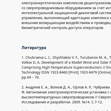
электроэнергетических комплексов децентрализов
со сверхпроводниковым оборудованием за счет ис
интеллектуальной защищенной диалоговой систем
управления, выполняющей адаптацию комплекса 
внешним возмущающим воздействиям и проводя
биометрический контроль доступа операторов.
Литература
1. Chubraeva L. I., Shyshlakov V. F., Turubanov M. A., 
Volkov D. A. Development of a Model Wind and Solar P
Comprising High-Temperature Superconductors // En
Technology ISSN 1923-8460 [Print] 1923-8479 [Online] 
pp.64 – 70.
2. Андреев Е. А., Волков Д. А., Орлов А. Р., Чубраев
Ф. Автономная электроэнергетическая установка с
высокотемпературных сверхпроводников // Сверхп
Исследования и разработки. 2009. №14. С.7-12.