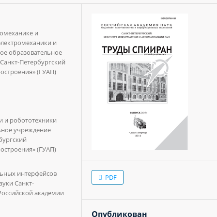
ромеханике и
электромеханики и
ное образовательное
Санкт-Петербургский
остроения» (ГУАП)
и и робототехники
ьное учреждение
бургский
остроения» (ГУАП)
льных интерфейсов
PDF
уки Санкт-
Российской академии
Опубликован