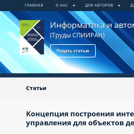
ГЛАВНАЯ
О НАС
ДЛЯ АВТОРОВ
Д
Информатика и авто
(Труды СПИИРАН)
Подать статью
Статьи
Концепция построения инт
управления для объектов д