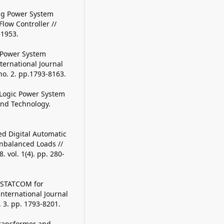
ing Power System
low Controller //
–1953.
y Power System
ternational Journal
no. 2. pp.1793-8163.
 Logic Power System
and Technology.
ed Digital Automatic
nbalanced Loads //
 vol. 1(4). pp. 280-
ed STATCOM for
nternational Journal
 3. pp. 1793-8201.
 transformer and