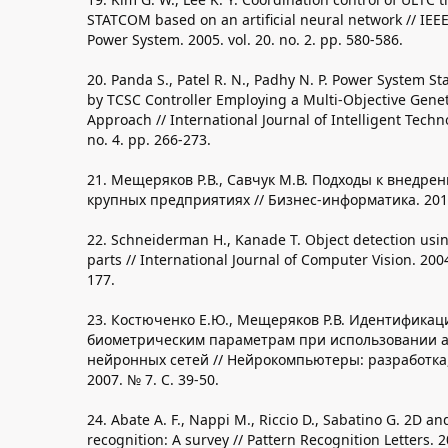
STATCOM based on an artificial neural network // IEE
Power System. 2005. vol. 20. no. 2. pp. 580-586.
20. Panda S., Patel R. N., Padhy N. P. Power System S
by TCSC Controller Employing a Multi-Objective Gene
Approach // International Journal of Intelligent Techno
no. 4. pp. 266-273.
21. Мещеряков Р.В., Савчук М.В. Подходы к внедре
крупных предприятиях // Бизнес-информатика. 2011.
22. Schneiderman H., Kanade T. Object detection using
parts // International Journal of Computer Vision. 2004.
177.
23. Костюченко Е.Ю., Мещеряков Р.В. Идентификац
биометрическим параметрам при использовании 
нейронных сетей // Нейрокомпьютеры: разработка
2007. № 7. С. 39-50.
24. Abate A. F., Nappi M., Riccio D., Sabatino G. 2D an
recognition: A survey // Pattern Recognition Letters. 20