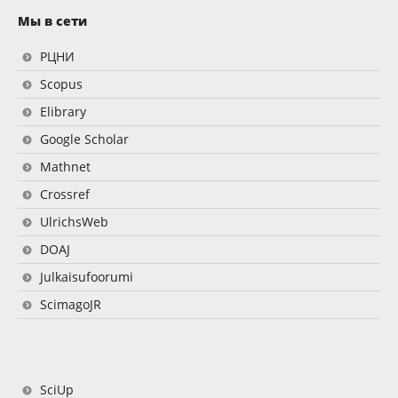
Мы в сети
РЦНИ
Scopus
Elibrary
Google Scholar
Mathnet
Crossref
UlrichsWeb
DOAJ
Julkaisufoorumi
ScimagoJR
SciUp