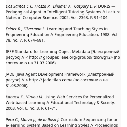
Dos Santos C.T., Frozza R., Dhamer A., Gaspary L. P.
DORIS —
Pedagogical Agent in Intelligent Tutoring Systems // Lecture
Notes in Computer Science. 2002. Vol. 2363. P. 91–104.
Felder R., Silverman L.
Learning and Teaching Styles in
Engineering Education // Engineering Education. 1988. Vol.
78, no. 7. P. 674–681.
IEEE Standard for Learning Object Metadata [Электронный
ресурс] // < http: // grouper. ieee.org/groups/ltsc/wg12> (по
состоянию на 31.03.2006).
JADE: Java Agent DEvelopment Framework [Электронный
ресурс] // < http: // jade.tilab.com> (по состоянию на
31.03.2006).
Kabassi K., Virvou M.
Using Web Services for Personalized
Web-based Learning // Educational Technology & Society.
2003. Vol. 6, no. 3. P. 61–71.
Peсa C., Marzo J., de la Rosa J.
Curriculum Sequencing for an
e-learning System Based on Learning Styles // Proceedings