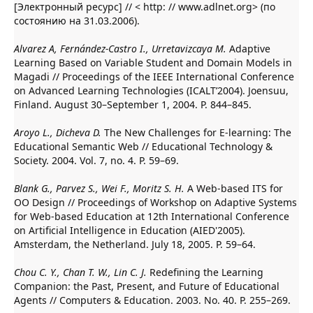
[Электронный ресурс] // < http: // www.adlnet.org> (по
состоянию на 31.03.2006).
Alvarez A, Fernández-Castro I., Urretavizcaya M.
Adaptive
Learning Based on Variable Student and Domain Models in
Magadi // Proceedings of the IEEE International Conference
on Advanced Learning Technologies (ICALT’2004). Joensuu,
Finland. August 30–September 1, 2004. P. 844–845.
Aroyo L., Dicheva D.
The New Challenges for E-learning: The
Educational Semantic Web // Educational Technology &
Society. 2004. Vol. 7, no. 4. P. 59–69.
Blank G., Parvez S., Wei F., Moritz S. H.
A Web-based ITS for
OO Design // Proceedings of Workshop on Adaptive Systems
for Web-based Education at 12th International Conference
on Artificial Intelligence in Education (AIED'2005).
Amsterdam, the Netherland. July 18, 2005. P. 59–64.
Chou C. Y., Chan T. W., Lin C. J.
Redefining the Learning
Companion: the Past, Present, and Future of Educational
Agents // Computers & Education. 2003. No. 40. P. 255–269.