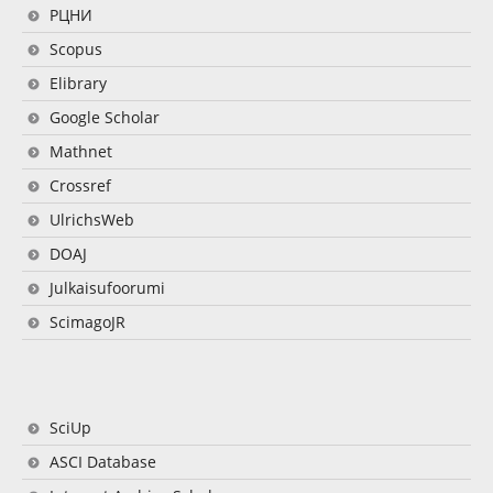
РЦНИ
Scopus
Elibrary
Google Scholar
Mathnet
Crossref
UlrichsWeb
DOAJ
Julkaisufoorumi
ScimagoJR
SciUp
ASCI Database