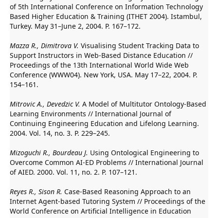
of 5th International Conference on Information Technology
Based Higher Education & Training (ITHET 2004). Istambul,
Turkey. May 31–June 2, 2004. P. 167–172.
Mazza R., Dimitrova V.
Visualising Student Tracking Data to
Support Instructors in Web-Based Distance Education //
Proceedings of the 13th International World Wide Web
Conference (WWW04). New York, USA. May 17–22, 2004. P.
154–161.
Mitrovic A., Devedzic V.
A Model of Multitutor Ontology-Based
Learning Environments // International Journal of
Continuing Engineering Education and Lifelong Learning.
2004. Vol. 14, no. 3. P. 229–245.
Mizoguchi R., Bourdeau J.
Using Ontological Engineering to
Overcome Common AI-ED Problems // International Journal
of AIED. 2000. Vol. 11, no. 2. P. 107–121.
Reyes R., Sison R.
Case-Based Reasoning Approach to an
Internet Agent-based Tutoring System // Proceedings of the
World Conference on Artificial Intelligence in Education