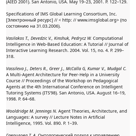
(AIED 2001). San Antonio, USA. May 19–23, 2001. P. 122–129.
Specifications of IMS Global Learning Consortium, Inc.
[Электронный ресурс] // < http: // www.imsglobal.org> (по
состоянию на 31.03.2006).
Vasilakos T., Devedzic V., Kinshuk, Pedrycz W.
Computational
Intelligence in Web-Based Education: A Tutorial // Journal of
Interactive Learning Research. 2004. Vol. 15, no. 4. P. 299–
318.
Vassileva J., Deters R., Greer J., McCalla G, Kumar V., Mudgal C.
A Multi-Agent Architecture for Peer-Help in a University
Course // Proceedings of the Workshop on Pedagogical
Agents at the 4th International Conference on Intelligent
Tutoring Systems (ITS’98). San Antonio, USA. August 16–19,
1998. P. 64–68.
Wooldridge M. Jennings N.
Agent Theories, Architecture, and
Languages: A survey // Lecture Notes in Artificial
Intelligence, 1995. Vol. 890. P. 1–39.
Гаврилова Т. А.
Онтологический подход к управлению