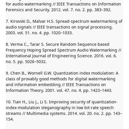
for audio watermarking // IEEE Transactions on Information
Forensics and Security. 2012. vol. 7. no. 2. pp. 383–392.
7. Kirovski D., Malvar H.S. Spread-spectrum watermarking of
audio signals // IEEE transactions on signal processing.
2003. vol. 51. no. 4. pp. 1020–1033.
8. Verma C., Tarar S. Secure Random Sequence based
Frequency Hoping Spread Spectrum Audio Watermarking //
International Journal of Engineering Science. 2016. vol. 6.
no. 5. pp. 5026–5032.
9. Chen B., Wornell G.W. Quantization index modulation: A
class of provably good methods for digital watermarking
and information embedding // IEEE Transactions on
Information Theory. 2001. vol. 47. no. 4. pp. 1423–1443.
10. Tian H., Liu J., Li S. Improving security of quantization-
index-modulation steganography in low bit-rate speech
streams // Multimedia systems. 2014. vol. 20. no. 2. pp. 143–
154.