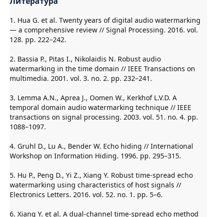
Литература
1. Hua G. et al. Twenty years of digital audio watermarking
— a comprehensive review // Signal Processing. 2016. vol.
128. pp. 222–242.
2. Bassia P., Pitas I., Nikolaidis N. Robust audio
watermarking in the time domain // IEEE Transactions on
multimedia. 2001. vol. 3. no. 2. pp. 232–241.
3. Lemma A.N., Aprea J., Oomen W., Kerkhof L.V.D. A
temporal domain audio watermarking technique // IEEE
transactions on signal processing. 2003. vol. 51. no. 4. pp.
1088–1097.
4. Gruhl D., Lu A., Bender W. Echo hiding // International
Workshop on Information Hiding. 1996. pp. 295–315.
5. Hu P., Peng D., Yi Z., Xiang Y. Robust time-spread echo
watermarking using characteristics of host signals //
Electronics Letters. 2016. vol. 52. no. 1. pp. 5–6.
6. Xiang Y. et al. A dual-channel time-spread echo method