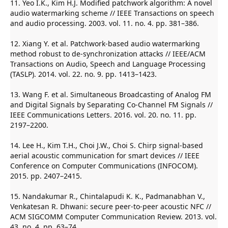
11. Yeo I.K., Kim H.J. Modified patchwork algorithm: A novel
audio watermarking scheme // IEEE Transactions on speech
and audio processing. 2003. vol. 11. no. 4. pp. 381–386.
12. Xiang Y. et al. Patchwork-based audio watermarking
method robust to de-synchronization attacks // IEEE/ACM
Transactions on Audio, Speech and Language Processing
(TASLP). 2014. vol. 22. no. 9. pp. 1413–1423.
13. Wang F. et al. Simultaneous Broadcasting of Analog FM
and Digital Signals by Separating Co-Channel FM Signals //
IEEE Communications Letters. 2016. vol. 20. no. 11. pp.
2197–2200.
14. Lee H., Kim T.H., Choi J.W., Choi S. Chirp signal-based
aerial acoustic communication for smart devices // IEEE
Conference on Computer Communications (INFOCOM).
2015. pp. 2407–2415.
15. Nandakumar R., Chintalapudi K. K., Padmanabhan V.,
Venkatesan R. Dhwani: secure peer-to-peer acoustic NFC //
ACM SIGCOMM Computer Communication Review. 2013. vol.
43. no. 4. pp. 63–74.