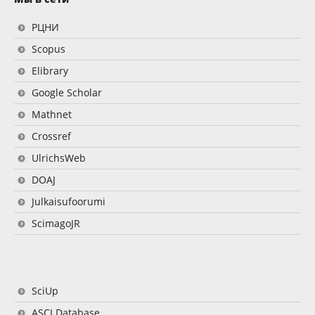
РЦНИ
Scopus
Elibrary
Google Scholar
Mathnet
Crossref
UlrichsWeb
DOAJ
Julkaisufoorumi
ScimagoJR
SciUp
ASCI Database