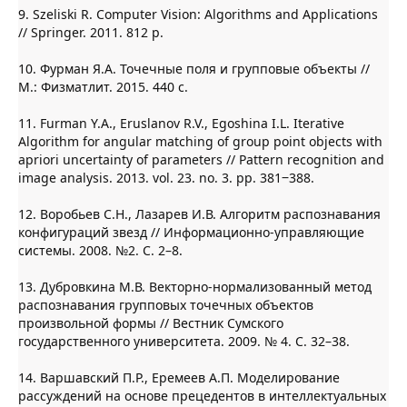
9. Szeliski R. Computer Vision: Algorithms and Applications
// Springer. 2011. 812 p.
10. Фурман Я.А. Точечные поля и групповые объекты //
М.: Физматлит. 2015. 440 с.
11. Furman Y.A., Eruslanov R.V., Egoshina I.L. Iterative
Algorithm for angular matching of group point objects with
apriori uncertainty of parameters // Pattern recognition and
image analysis. 2013. vol. 23. no. 3. pp. 381‒388.
12. Воробьев С.Н., Лазарев И.В. Алгоритм распознавания
конфигураций звезд // Информационно-управляющие
системы. 2008. №2. С. 2–8.
13. Дубровкина М.В. Векторно-нормализованный метод
распознавания групповых точечных объектов
произвольной формы // Вестник Сумского
государственного университета. 2009. № 4. С. 32–38.
14. Варшавский П.Р., Еремеев А.П. Моделирование
рассуждений на основе прецедентов в интеллектуальных