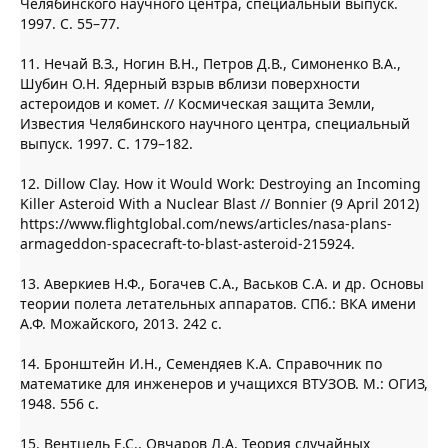
Челябинского научного центра, специальный выпуск.
1997. С. 55–77.
11. Нечай В.З., Ногин В.Н., Петров Д.В., Симоненко В.А.,
Шубин О.Н. Ядерный взрыв вблизи поверхности
астероидов и комет. // Космическая защита Земли,
Известия Челябинского научного центра, специальный
выпуск. 1997. С. 179–182.
12. Dillow Clay. How it Would Work: Destroying an Incoming
Killer Asteroid With a Nuclear Blast // Bonnier (9 April 2012)
https://www.flightglobal.com/news/articles/nasa-plans-
armageddon-spacecraft-to-blast-asteroid-215924.
13. Аверкиев Н.Ф., Богачев С.А., Васьков С.А. и др. Основы
теории полета летательных аппаратов. СПб.: ВКА имени
А.Ф. Можайского, 2013. 242 с.
14. Бронштейн И.Н., Семендяев К.А. Справочник по
математике для инженеров и учащихся ВТУЗОВ. М.: ОГИЗ,
1948. 556 с.
15. Вентцель Е.С., Овчаров Л.А. Теория случайных