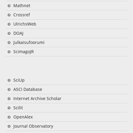
Mathnet
Crossref
UlrichsWeb
DOAJ
Julkaisufoorumi
ScimagoJR
SciUp
ASCI Database
Internet Archive Scholar
Scilit
OpenAlex
Journal Observatory