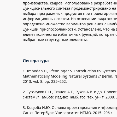
производства, кадров. Использование разработан
функционального синтеза продемонстрировано на
выбора программных продуктов при проектирова
информационных систем. На основании ряда эксп
определено множество вариантов решения с наи
функции приспособленности. Установлено, что на
влияет количество избыточных функций, которые 
выбранные структурные элементы.
Литература
1. Imboden D., Pfenninger S. Introduction to Systems 
Mathematically Modeling Natural Systems // Berlin, N
2013. vol. 8. pp. 235‒252.
2. Туголуков Е.Н., Ткачев А.Г., Рухов А.В. и др. Пр
систем // Тамбов: Изд-во: Тамб. гос. тех. ун- т. 2008. 
3. Коцюба И.Ю. Основы проектирования информац
Санкт-Петербург: Университет ИТМО. 2015. 206 с.