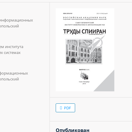
а информационных
топольский
м института
х системах
нформационных
топольский
PDF
Опубликован