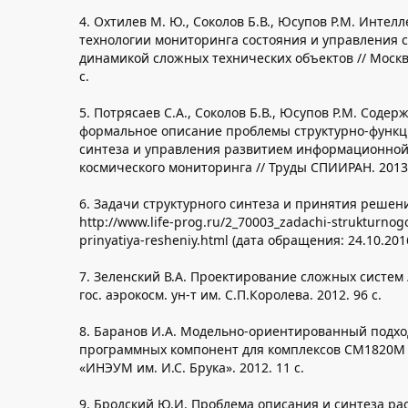
4. Охтилев М. Ю., Соколов Б.В., Юсупов Р.М. Интел
технологии мониторинга состояния и управления 
динамикой сложных технических объектов // Москва
с.
5. Потрясаев С.А., Соколов Б.В., Юсупов Р.М. Содер
формальное описание проблемы структурно-функц
синтеза и управления развитием информационной
космического мониторинга // Труды СПИИРАН. 2013. 
6. Задачи структурного синтеза и принятия решени
http://www.life-prog.ru/2_70003_zadachi-strukturnogo
prinyatiya-resheniy.html (дата обращения: 24.10.201
7. Зеленский В.А. Проектирование сложных систем 
гос. аэрокосм. ун-т им. С.П.Королева. 2012. 96 с.
8. Баранов И.А. Модельно-ориентированный подхо
программных компонент для комплексов СМ1820М 
«ИНЭУМ им. И.С. Брука». 2012. 11 с.
9. Бродский Ю.И. Проблема описания и синтеза р