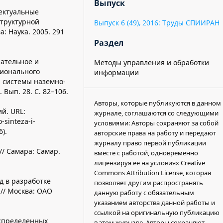
Выпуск
лектуальные
структурной
Выпуск 6 (49), 2016: Труды СПИИРАН
: Наука. 2005. 291
Раздел
жательное и
Методы управления и обработки
ионального
информации
 системы наземно-
Вып. 28. С. 82–106.
Авторы, которые публикуются в данном
й. URL:
журнале, соглашаются со следующими
-sinteza-i-
условиями: Авторы сохраняют за собой
6).
авторские права на работу и передают
журналу право первой публикации
// Самара: Самар.
вместе с работой, одновременно
лицензируя ее на условиях Creative
Commons Attribution License, которая
д в разработке
позволяет другим распространять
// Москва: ОАО
данную работу с обязательным
указанием авторства данной работы и
ссылкой на оригинальную публикацию
аспределенных
в этом журнале. Авторы сохраняют