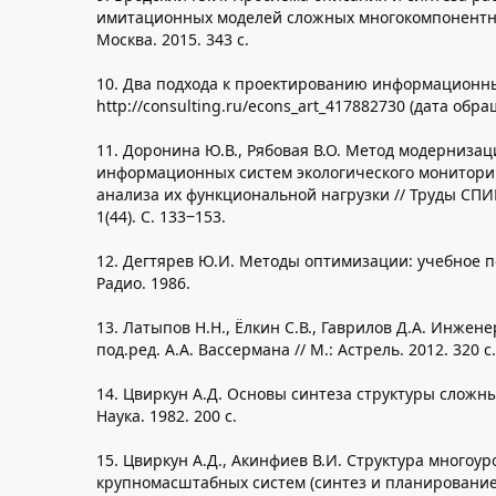
имитационных моделей сложных многокомпонентны
Москва. 2015. 343 с.
10. Два подхода к проектированию информационны
http://consulting.ru/econs_art_417882730 (дата обра
11. Доронина Ю.В., Рябовая В.О. Метод модернизац
информационных систем экологического монитори
анализа их функциональной нагрузки // Труды СПИ
1(44). С. 133‒153.
12. Дегтярев Ю.И. Методы оптимизации: учебное по
Радио. 1986.
13. Латыпов Н.Н., Ёлкин С.В., Гаврилов Д.А. Инжене
под.ред. А.А. Вассермана // М.: Астрель. 2012. 320 с.
14. Цвиркун А.Д. Основы синтеза структуры сложных
Наука. 1982. 200 с.
15. Цвиркун А.Д., Акинфиев В.И. Структура многоу
крупномасштабных систем (синтез и планирование 