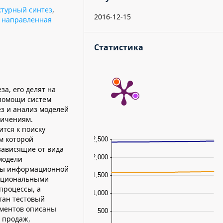
ктурный синтез
,
2016-12-15
,
направленная
Статистика
за, его делят на
 помощи систем
з и анализ моделей
ничениям.
ится к поиску
м которой
зависящие от вида
модели
уры информационной
нкциональными
процессы, а
тан тестовый
ементов описаны
 продаж,