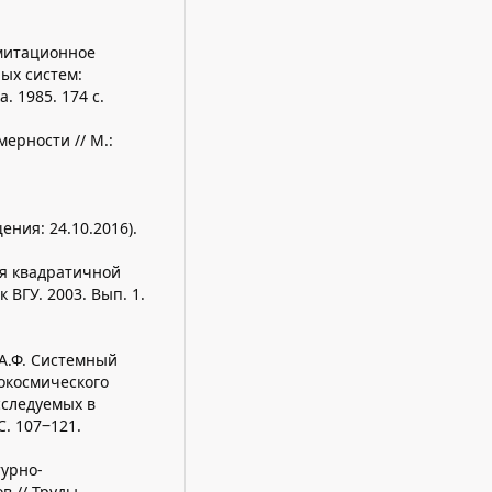
Имитационное
ых систем:
 1985. 174 с.
ерности // М.:
щения: 24.10.2016).
ия квадратичной
 ВГУ. 2003. Вып. 1.
 А.Ф. Системный
окосмического
сследуемых в
C. 107‒121.
турно-
в // Труды