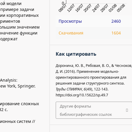
ной модели
 примере задачи
нии корпоративных
ериментов
Просмотры
2460
большим значением
 значение функции
Скачивания
1604
содержат
Как цитировать
Доронина, Ю. В., Рябовая, В. О., & Чесноков
Д. И. (2016). Применение модельно-
ориентированного проектирования для
Analysis:
решения задачи структурного синтеза.
ew York, Springer.
Труды СПИИРАН
,
6
(49), 122-143.
https://doi.org/10.15622/sp.49.7
оектирование сложных
Другие форматы
32 с.
библиографических ссылок
ионных систем //