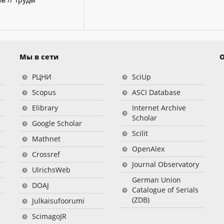
Мы в сети
О
РЦНИ
SciUp
Scopus
ASCI Database
Elibrary
Internet Archive
Scholar
Google Scholar
Scilit
Mathnet
OpenAlex
Crossref
Journal Observatory
UlrichsWeb
German Union
DOAJ
Catalogue of Serials
(ZDB)
Julkaisufoorumi
ScimagoJR