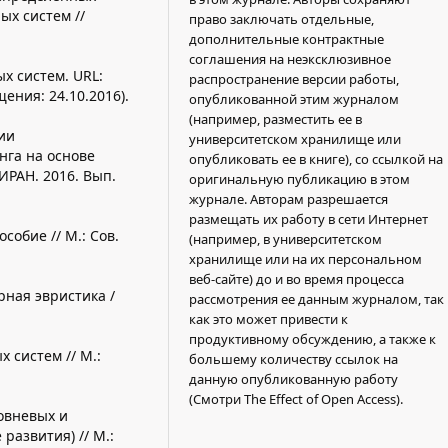
х систем //
право заключать отдельные,
дополнительные контрактные
соглашения на неэксклюзивное
х систем. URL:
распространение версии работы,
щения: 24.10.2016).
опубликованной этим журналом
(например, разместить ее в
ии
университетском хранилище или
нга на основе
опубликовать ее в книге), со ссылкой на
ИРАН. 2016. Вып.
оригинальную публикацию в этом
журнале. Авторам разрешается
размещать их работу в сети Интернет
собие // М.: Сов.
(например, в университетском
хранилище или на их персональном
веб-сайте) до и во время процесса
рная эвристика /
рассмотрения ее данным журналом, так
как это может привести к
продуктивному обсуждению, а также к
 систем // М.:
большему количеству ссылок на
данную опубликованную работу
(Смотри The Effect of Open Access).
ровневых и
развития) // М.: