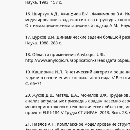
Наука. 1993. 157 с.
16. Цвиркун А.Д., Акинфиев В.И., Филимонов В.А. 
моделирование в задачах синтеза структуры сложн
Оптимизационно-имитационный подход // М.: Наука.
17. Цурков В.И. Динамические задачи большой разм
Наука. 1988. 288 с.
18. Области применения AnyLogic. URL:
http://www.anylogic.ru/application-areas (дата обра
19. Каширина И.Л. Генетический алгоритм решен
задачи о назначениях специального вида // Вестник
С. 66‒71
20. Жуков Д.В., Матяш В.А., Мочалов В.Ф., Труфанов
анализ актуальных прикладных задач наземно-аэр
мониторинга эколого-технологических объектов, и
проекте ELRI-184 // Труды СПИИРАН. 2013. Вып. 28. 
21. Павлов А.Н. Комплексное моделирование струк
функциональной реконфигурации сложных объекто