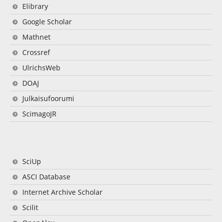
Elibrary
Google Scholar
Mathnet
Crossref
UlrichsWeb
DOAJ
Julkaisufoorumi
ScimagoJR
SciUp
ASCI Database
Internet Archive Scholar
Scilit