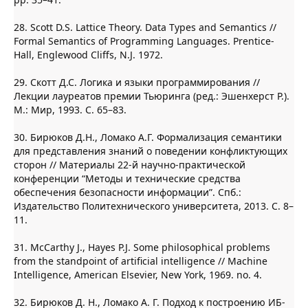
28. Scott D.S. Lattice Theory. Data Types and Semantics //
Formal Semantics of Programming Languages. Prentice-
Hall, Englewood Cliffs, N.J. 1972.
29. Скотт Д.С. Логика и языки программирования //
Лекции лауреатов премии Тьюринга (ред.: Эшенхерст Р.).
М.: Мир, 1993. C. 65–83.
30. Бирюков Д.Н., Ломако А.Г. Формализация семантики
для представления знаний о поведении конфликтующих
сторон // Материалы 22-й научно-практической
конференции “Методы и технические средства
обеспечения безопасности информации”. Спб.:
Издательство Политехнического университета, 2013. С. 8–
11.
31. McCarthy J., Hayes P.J. Some philosophical problems
from the standpoint of artificial intelligence // Machine
Intelligence, American Elsevier, New York, 1969. no. 4.
32. Бирюков Д. Н., Ломако А. Г. Подход к построению ИБ-