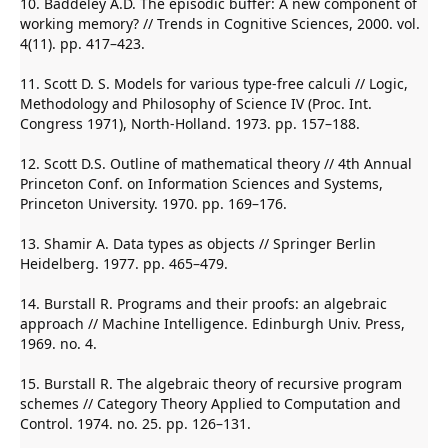
10. Baddeley A.D. The episodic buffer: A new component of
working memory? // Trends in Cognitive Sciences, 2000. vol.
4(11). pp. 417–423.
11. Scott D. S. Models for various type-free calculi // Logic,
Methodology and Philosophy of Science IV (Proc. Int.
Congress 1971), North-Holland. 1973. pp. 157–188.
12. Scott D.S. Outline of mathematical theory // 4th Annual
Princeton Conf. on Information Sciences and Systems,
Princeton University. 1970. pp. 169–176.
13. Shamir A. Data types as objects // Springer Berlin
Heidelberg. 1977. pp. 465–479.
14. Burstall R. Programs and their proofs: an algebraic
approach // Machine Intelligence. Edinburgh Univ. Press,
1969. no. 4.
15. Burstall R. The algebraic theory of recursive program
schemes // Category Theory Applied to Computation and
Control. 1974. no. 25. pp. 126–131.