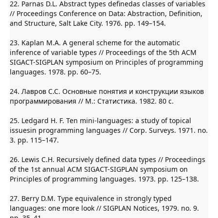
22. Parnas D.L. Abstract types definedas classes of variables
// Proceedings Conference on Data: Abstraction, Definition,
and Structure, Salt Lake City. 1976. pp. 149–154.
23. Kaplan М.A. A general scheme for the automatic
inference of variable types // Proceedings of the 5th ACM
SIGACT-SIGPLAN symposium on Principles of programming
languages. 1978. pp. 60–75.
24. Лавров С.С. Основные понятия и конструкции языков
программирования // М.: Статистика. 1982. 80 с.
25. Ledgard Н. F. Ten mini-languages: a study of topical
issuesin programming languages // Соrр. Surveys. 1971. no.
3. pp. 115–147.
26. Lewis С.Н. Recursively defined data types // Proceedings
of the 1st annual ACM SIGACT-SIGPLAN symposium on
Principles of programming languages. 1973. pp. 125–138.
27. Berry D.М. Type equivalence in strongly typed
languages: one more look // SIGPLAN Notices, 1979. no. 9.
pp. 35–41.