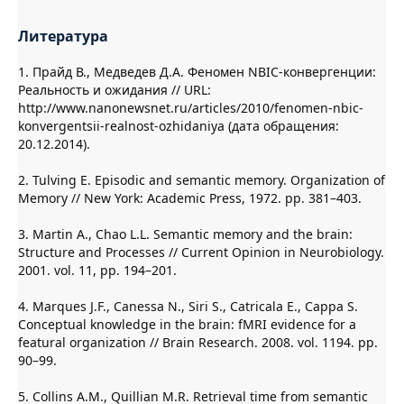
Литература
1. Прайд В., Медведев Д.А. Феномен NBIC-конвергенции:
Реальность и ожидания // URL:
http://www.nanonewsnet.ru/articles/2010/fenomen-nbic-
konvergentsii-realnost-ozhidaniya (дата обращения:
20.12.2014).
2. Tulving E. Episodic and semantic memory. Organization of
Memory // New York: Academic Press, 1972. pp. 381–403.
3. Martin A., Chao L.L. Semantic memory and the brain:
Structure and Processes // Current Opinion in Neurobiology.
2001. vol. 11, pp. 194–201.
4. Marques J.F., Canessa N., Siri S., Catricala E., Cappa S.
Conceptual knowledge in the brain: fMRI evidence for a
featural organization // Brain Research. 2008. vol. 1194. pp.
90–99.
5. Collins A.M., Quillian M.R. Retrieval time from semantic