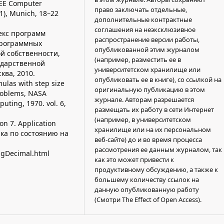
EEE Computer
право заключать отдельные,
1), Munich, 18–22
дополнительные контрактные
соглашения на неэксклюзивное
лекс программ
распространение версии работы,
программных
опубликованной этим журналом
й собственности,
(например, разместить ее в
ударственной
университетском хранилище или
ква, 2010.
опубликовать ее в книге), со ссылкой на
ulas with step size
оригинальную публикацию в этом
problems, NASA
журнале. Авторам разрешается
uting, 1970. vol. 6,
размещать их работу в сети Интернет
(например, в университетском
on 7. Application
хранилище или на их персональном
ылка по состоянию на
веб-сайте) до и во время процесса
рассмотрения ее данным журналом, так
BigDecimal.html
как это может привести к
продуктивному обсуждению, а также к
большему количеству ссылок на
данную опубликованную работу
(Смотри The Effect of Open Access).