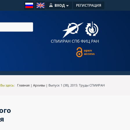
ВХОД
РЕГИСТРАЦИЯ
СПИИРАН
СПб ФИЦ РАН
Вы здесь:
Главная
|
Архивы
|
Выпуск 1 (38), 2015: Труды СПИИРАН
ого
я