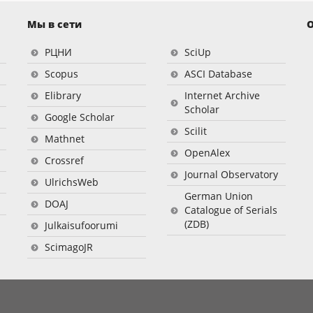
Мы в сети
О
РЦНИ
SciUp
Scopus
ASCI Database
Elibrary
Internet Archive
Scholar
Google Scholar
Scilit
Mathnet
OpenAlex
Crossref
Journal Observatory
UlrichsWeb
German Union
DOAJ
Catalogue of Serials
(ZDB)
Julkaisufoorumi
ScimagoJR