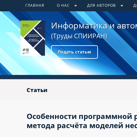
ГЛАВНАЯ
О НАС
ДЛЯ АВТОРОВ
Д
Информатика и авто
(Труды СПИИРАН)
Подать статью
Статьи
Особенности программной 
метода расчёта моделей не