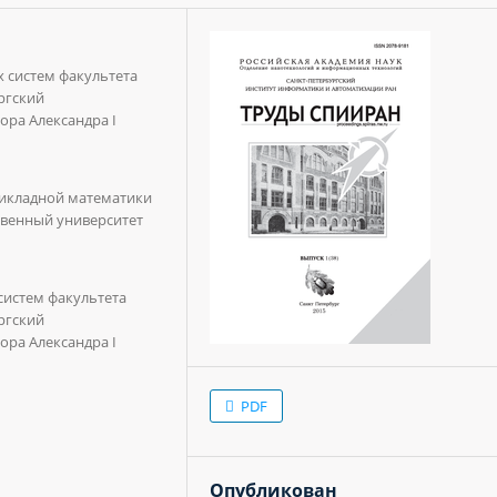
 систем факультета
ргский
ора Александра I
икладной математики
твенный университет
истем факультета
ргский
ора Александра I
PDF
Опубликован