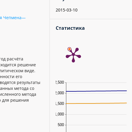
2015-03-10
ия Чепмена—
Статистика
тод расчёта
аходится решение
литическом виде.
нности его
водятся результаты
анных метода со
исленного метода
ab для решения