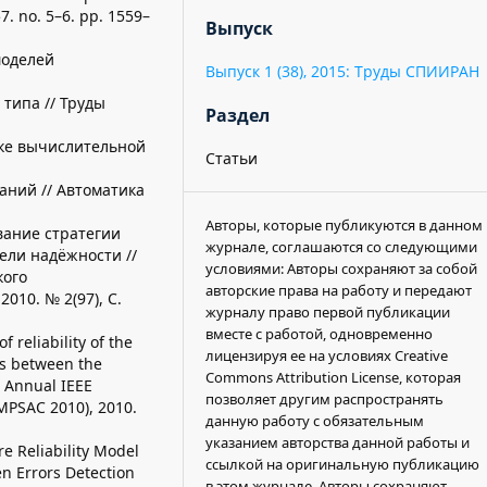
7. no. 5–6. pp. 1559–
Выпуск
 моделей
Выпуск 1 (38), 2015: Труды СПИИРАН
типа // Труды
Раздел
узке вычислительной
Статьи
ний // Автоматика
Авторы, которые публикуются в данном
ование стратегии
журнале, соглашаются со следующими
ели надёжности //
условиями: Авторы сохраняют за собой
кого
авторские права на работу и передают
010. № 2(97), С.
журналу право первой публикации
вместе с работой, одновременно
 reliability of the
лицензируя ее на условиях Creative
als between the
Commons Attribution License, которая
h Annual IEEE
позволяет другим распространять
MPSAC 2010), 2010.
данную работу с обязательным
указанием авторства данной работы и
re Reliability Model
ссылкой на оригинальную публикацию
en Errors Detection
в этом журнале. Авторы сохраняют