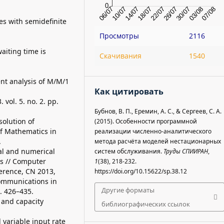
es with semidefinite
Просмотры
2116
waiting time is
Скачивания
1540
ent analysis of M/M/1
Как цитировать
 vol. 5. no. 2. pp.
Бубнов, В. П., Еремин, А. С., & Сергеев, С. А.
solution of
(2015). Особенности программной
of Mathematics in
реализации численно-аналитического
.
метода расчёта моделей нестационарных
cal and numerical
систем обслуживания.
Труды СПИИРАН
,
s // Computer
1
(38), 218-232.
erence, CN 2013,
https://doi.org/10.15622/sp.38.12
Communications in
Другие форматы
. 426–435.
n and capacity
библиографических ссылок
 variable input rate