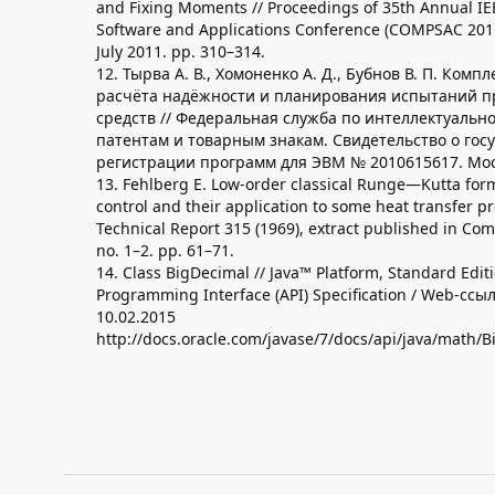
and Fixing Moments // Proceedings of 35th Annual I
Software and Applications Conference (COMPSAC 201
July 2011. pp. 310–314.
12. Тырва А. В., Хомоненко А. Д., Бубнов В. П. Комп
расчёта надёжности и планирования испытаний 
средств // Федеральная служба по интеллектуально
патентам и товарным знакам. Свидетельство о гос
регистрации программ для ЭВМ № 2010615617. Мос
13. Fehlberg E. Low-order classical Runge—Kutta form
control and their application to some heat transfer 
Technical Report 315 (1969), extract published in Comp
no. 1–2. pp. 61–71.
14. Class BigDecimal // Java™ Platform, Standard Editi
Programming Interface (API) Specification / Web-сс
10.02.2015
http://docs.oracle.com/javase/7/docs/api/java/math/