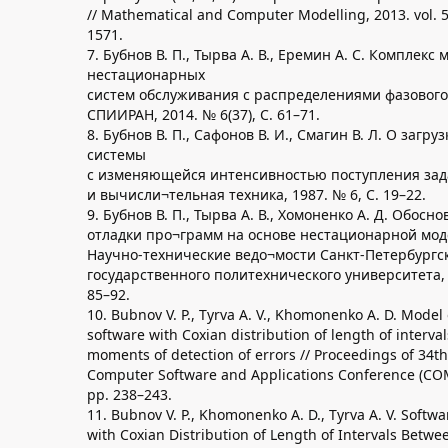
// Mathematical and Computer Modelling, 2013. vol. 5
1571.
7. Бубнов В. П., Тырва А. В., Еремин А. С. Комплекс
нестационарных
систем обслуживания с распределениями фазового 
СПИИРАН, 2014. № 6(37), С. 61–71.
8. Бубнов В. П., Сафонов В. И., Смагин В. Л. О загр
системы
с изменяющейся интенсивностью поступления зада
и вычисли¬тельная техника, 1987. № 6, C. 19–22.
9. Бубнов В. П., Тырва А. В., Хомоненко А. Д. Обосн
отладки про¬грамм на основе нестационарной мод
Научно-технические ведо¬мости Санкт-Петербургс
государственного политехнического университета, 2
85–92.
10. Bubnov V. P., Tyrva A. V., Khomonenko A. D. Model of
software with Coxian distribution of length of interv
moments of detection of errors // Proceedings of 34t
Computer Software and Applications Conference (CO
pp. 238–243.
11. Bubnov V. P., Khomonenko A. D., Tyrva A. V. Softwa
with Coxian Distribution of Length of Intervals Betwe