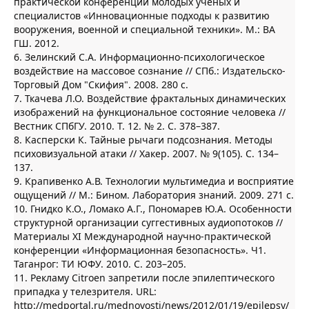
практической конференции молодых ученых и
специалистов «Инновационные подходы к развитию
вооружения, военной и специальной техники». М.: ВА
ГШ. 2012.
6. Зелинский С.А. Информационно-психологическое
воздействие на массовое сознание // СПб.: Издательско-
Торговый Дом "Скифия". 2008. 280 с.
7. Ткачева Л.О. Воздействие фрактальных динамических
изображений на функциональное состояние человека //
Вестник СПбГУ. 2010. Т. 12. № 2. С. 378–387.
8. Касперски К. Тайные рычаги подсознания. Методы
психовизуальной атаки // Хакер. 2007. № 9(105). С. 134–
137.
9. Крапивенко А.В. Технологии мультимедиа и восприятие
ощущений // М.: Бином. Лаборатория знаний. 2009. 271 с.
10. Гнидко К.О., Ломако А.Г., Пономарев Ю.А. Особенности
структурной организации суггестивных аудиопотоков //
Материалы XI Международной научно-практической
конференции «Информационная безопасность». Ч1.
Таганрог: ТИ ЮФУ. 2010. С. 203–205.
11. Рекламу Citroen запретили после эпилептического
припадка у телезрителя. URL:
http://medportal.ru/mednovosti/news/2012/01/19/epilepsy/