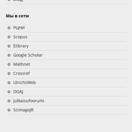
Мы в сети
РЦНИ
Scopus
Elibrary
Google Scholar
Mathnet
Crossref
UlrichsWeb
DOAJ
Julkaisufoorumi
ScimagoJR