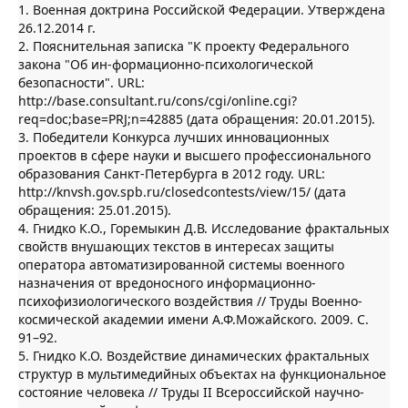
1. Военная доктрина Российской Федерации. Утверждена
26.12.2014 г.
2. Пояснительная записка "К проекту Федерального
закона "Об ин-формационно-психологической
безопасности". URL:
http://base.consultant.ru/cons/cgi/online.cgi?
req=doc;base=PRJ;n=42885 (дата обращения: 20.01.2015).
3. Победители Конкурса лучших инновационных
проектов в сфере науки и высшего профессионального
образования Санкт-Петербурга в 2012 году. URL:
http://knvsh.gov.spb.ru/closedcontests/view/15/ (дата
обращения: 25.01.2015).
4. Гнидко К.О., Горемыкин Д.В. Исследование фрактальных
свойств внушающих текстов в интересах защиты
оператора автоматизированной системы военного
назначения от вредоносного информационно-
психофизиологического воздействия // Труды Военно-
космической академии имени А.Ф.Можайского. 2009. С.
91–92.
5. Гнидко К.О. Воздействие динамических фрактальных
структур в мультимедийных объектах на функциональное
состояние человека // Труды II Всероссийской научно-