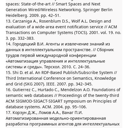
spaces: State-of-the-art // Smart Spaces and Next
Generation Wired/Wireless Networking. Springer Berlin
Heidelberg. 2009. pp. 42–51.
13. Carzaniga A., Rosenblum D.S., Wolf A.L. Design and
evaluation of a wide-area event notification service // ACM
Transactions on Computer Systems (TOCS). 2001. vol. 19. no.
3. pp. 332–383.
14. Городецкий В.И. Агенты и извлечение знаний из
данных в интеллектуальном пространстве. // Сборник
трудов первой международной конференции
«Автоматизация управления и интеллектуальные
системы и среды». Терскол. 2010. С. 24–36.
15. Shi D. et al. An RDF-Based Publish/Subscribe System //
Third International Conference on Semantics, Knowledge
and Grid (SKG 2007). IEEE. 2007. pp. 342–345.
16. Gutierrez C., Hurtado C., Mendelzon A.O. Foundations of
semantic web databases // Proceedings of the twenty-third
ACM SIGMOD-SIGACT-SIGART symposium on Principles of
database systems. ACM. 2004. pp. 95–106.
17. Корзун Д.Ж., Ломов А.А., Ванаг П.И.
Автоматизированная модельно-ориентированная
разработка программных агентов для интеллектуальных