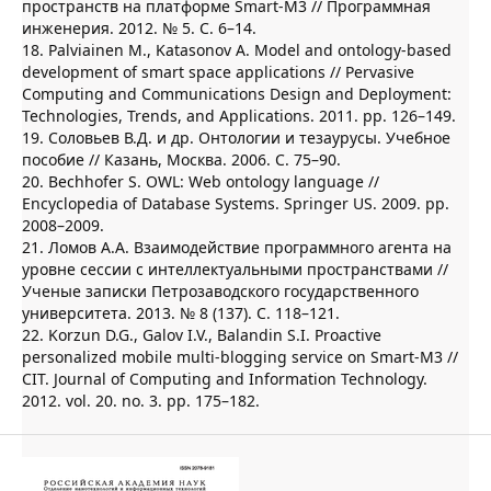
пространств на платформе Smart-M3 // Программная
инженерия. 2012. № 5. С. 6–14.
18. Palviainen M., Katasonov A. Model and ontology-based
development of smart space applications // Pervasive
Computing and Communications Design and Deployment:
Technologies, Trends, and Applications. 2011. pp. 126–149.
19. Соловьев В.Д. и др. Онтологии и тезаурусы. Учебное
пособие // Казань, Москва. 2006. С. 75–90.
20. Bechhofer S. OWL: Web ontology language //
Encyclopedia of Database Systems. Springer US. 2009. pp.
2008–2009.
21. Ломов А.А. Взаимодействие программного агента на
уровне сессии с интеллектуальными пространствами //
Ученые записки Петрозаводского государственного
университета. 2013. № 8 (137). С. 118–121.
22. Korzun D.G., Galov I.V., Balandin S.I. Proactive
personalized mobile multi-blogging service on Smart-M3 //
CIT. Journal of Computing and Information Technology.
2012. vol. 20. no. 3. pp. 175–182.