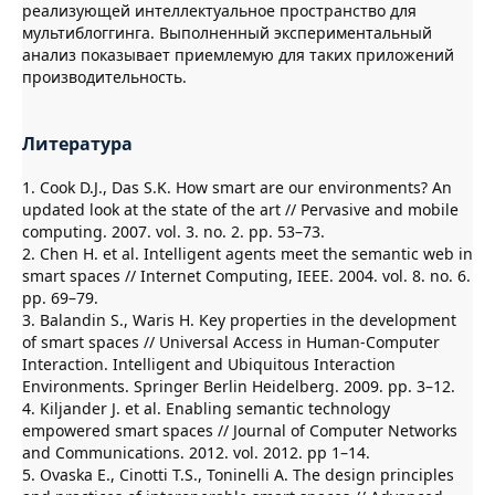
реализующей интеллектуальное пространство для
мультиблоггинга. Выполненный экспериментальный
анализ показывает приемлемую для таких приложений
производительность.
Литература
1. Cook D.J., Das S.K. How smart are our environments? An
updated look at the state of the art // Pervasive and mobile
computing. 2007. vol. 3. no. 2. pp. 53–73.
2. Chen H. et al. Intelligent agents meet the semantic web in
smart spaces // Internet Computing, IEEE. 2004. vol. 8. no. 6.
pp. 69–79.
3. Balandin S., Waris H. Key properties in the development
of smart spaces // Universal Access in Human-Computer
Interaction. Intelligent and Ubiquitous Interaction
Environments. Springer Berlin Heidelberg. 2009. pp. 3–12.
4. Kiljander J. et al. Enabling semantic technology
empowered smart spaces // Journal of Computer Networks
and Communications. 2012. vol. 2012. pp 1–14.
5. Ovaska E., Cinotti T.S., Toninelli A. The design principles