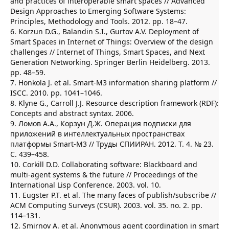
and practices of interoperable smart spaces // Advanced
Design Approaches to Emerging Software Systems:
Principles, Methodology and Tools. 2012. pp. 18–47.
6. Korzun D.G., Balandin S.I., Gurtov A.V. Deployment of
Smart Spaces in Internet of Things: Overview of the design
challenges // Internet of Things, Smart Spaces, and Next
Generation Networking. Springer Berlin Heidelberg. 2013.
pp. 48–59.
7. Honkola J. et al. Smart-M3 information sharing platform //
ISCC. 2010. pp. 1041–1046.
8. Klyne G., Carroll J.J. Resource description framework (RDF):
Concepts and abstract syntax. 2006.
9. Ломов А.А., Корзун Д.Ж. Операция подписки для
приложений в интеллектуальных пространствах
платформы Smart-M3 // Труды СПИИРАН. 2012. Т. 4. № 23.
С. 439–458.
10. Corkill D.D. Collaborating software: Blackboard and
multi-agent systems & the future // Proceedings of the
International Lisp Conference. 2003. vol. 10.
11. Eugster P.T. et al. The many faces of publish/subscribe //
ACM Computing Surveys (CSUR). 2003. vol. 35. no. 2. pp.
114–131.
12. Smirnov A. et al. Anonymous agent coordination in smart