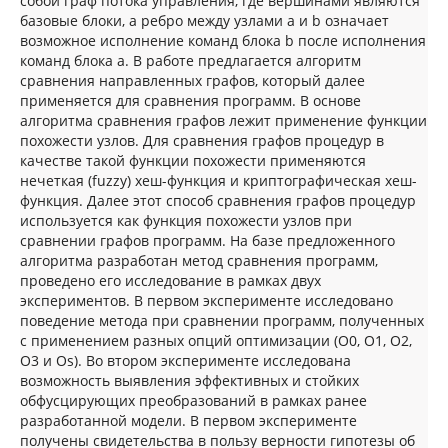
собой граф потока управления, где вершинами являются
базовые блоки, а ребро между узлами a и b означает
возможное исполнение команд блока b после исполнения
команд блока a. В работе предлагается алгоритм
сравнения направленных графов, который далее
применяется для сравнения программ. В основе
алгоритма сравнения графов лежит применение функции
похожести узлов. Для сравнения графов процедур в
качестве такой функции похожести применяются
нечеткая (fuzzy) хеш-функция и криптографическая хеш-
функция. Далее этот способ сравнения графов процедур
используется как функция похожести узлов при
сравнении графов программ. На базе предложенного
алгоритма разработан метод сравнения программ,
проведено его исследование в рамках двух
экспериментов. В первом эксперименте исследовано
поведение метода при сравнении программ, полученных
с применением разных опций оптимизации (O0, O1, O2,
O3 и Os). Во втором эксперименте исследована
возможность выявления эффективных и стойких
обфусцирующих преобразований в рамках ранее
разработанной модели. В первом эксперименте
получены свидетельства в пользу верности гипотезы об