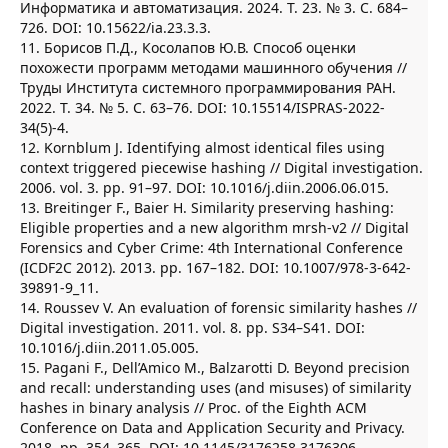
Информатика и автоматизация. 2024. Т. 23. № 3. С. 684–
726. DOI: 10.15622/ia.23.3.3.
11. Борисов П.Д., Косолапов Ю.В. Способ оценки
похожести программ методами машинного обучения //
Труды Института системного программирования РАН.
2022. Т. 34. № 5. С. 63–76. DOI: 10.15514/ISPRAS-2022-
34(5)-4.
12. Kornblum J. Identifying almost identical files using
context triggered piecewise hashing // Digital investigation.
2006. vol. 3. pp. 91–97. DOI: 10.1016/j.diin.2006.06.015.
13. Breitinger F., Baier H. Similarity preserving hashing:
Eligible properties and a new algorithm mrsh-v2 // Digital
Forensics and Cyber Crime: 4th International Conference
(ICDF2C 2012). 2013. pp. 167–182. DOI: 10.1007/978-3-642-
39891-9_11.
14. Roussev V. An evaluation of forensic similarity hashes //
Digital investigation. 2011. vol. 8. pp. S34–S41. DOI:
10.1016/j.diin.2011.05.005.
15. Pagani F., Dell’Amico M., Balzarotti D. Beyond precision
and recall: understanding uses (and misuses) of similarity
hashes in binary analysis // Proc. of the Eighth ACM
Conference on Data and Application Security and Privacy.
2018. pp. 354–365. DOI: 10.1145/3176258.3176306.