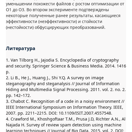
уменьшении похожести файлов с ростом оптимизации от
O1 до O3. Во втором эксперименте подтверждены
некоторые полученные ранее результаты, касающиеся
эффективности (неэффективности) и стойкости
(нестойкости) обфусцирующих преобразований.
Литература
1. Van Tilborg H., Jajodia S. Encyclopedia of cryptography
and security. Springer Science & Business Media. 2014. 1416
p.
2. Li B., He J., Huang J., Shi Y.Q. A survey on image
steganography and steganalysis // Journal of Information
Hiding and Multimedia Signal Processing. 2011. vol. 2. no. 2.
pp. 142–172.
3. Chabot C. Recognition of a code in a noisy environment //
IEEE International Symposium on Information Theory. IEEE,
2007. pp. 2211–2215. DOI: 10.1109/ISIT.2007.4557548.
4. Crawford M., Khoshgoftaar T.M., Prusa J.D, Richter A.N., Al
Najada H. Survey of review spam detection using machine
learning techniques // Journal of Big Data. 2015. vol. 2. DOI: