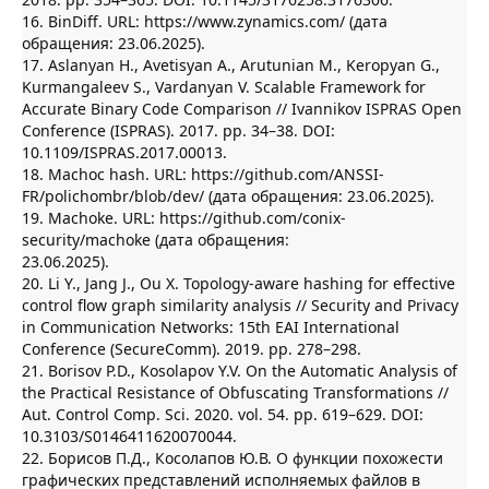
16. BinDiff. URL: https://www.zynamics.com/ (дата
обращения: 23.06.2025).
17. Aslanyan H., Avetisyan A., Arutunian M., Keropyan G.,
Kurmangaleev S., Vardanyan V. Scalable Framework for
Accurate Binary Code Comparison // Ivannikov ISPRAS Open
Conference (ISPRAS). 2017. pp. 34–38. DOI:
10.1109/ISPRAS.2017.00013.
18. Machoc hash. URL: https://github.com/ANSSI-
FR/polichombr/blob/dev/ (дата обращения: 23.06.2025).
19. Machoke. URL: https://github.com/conix-
security/machoke (дата обращения:
23.06.2025).
20. Li Y., Jang J., Ou X. Topology-aware hashing for effective
control flow graph similarity analysis // Security and Privacy
in Communication Networks: 15th EAI International
Conference (SecureComm). 2019. pp. 278–298.
21. Borisov P.D., Kosolapov Y.V. On the Automatic Analysis of
the Practical Resistance of Obfuscating Transformations //
Aut. Control Comp. Sci. 2020. vol. 54. pp. 619–629. DOI:
10.3103/S0146411620070044.
22. Борисов П.Д., Косолапов Ю.В. О функции похожести
графических представлений исполняемых файлов в