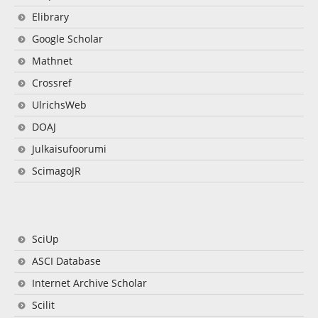
Elibrary
Google Scholar
Mathnet
Crossref
UlrichsWeb
DOAJ
Julkaisufoorumi
ScimagoJR
SciUp
ASCI Database
Internet Archive Scholar
Scilit