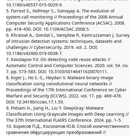
10.1186/s40537-015-0029-9.
5. Forrest S., Hofmeyr S., Somayaji A. The evolution of
system-call monitoring // Proceedings of the 2008 Annual
Computer Security Applications Conference (ACSAC). 2008.
pp. 418–430. DOI: 10.1109/ACSAC.2008.5.
6. Khraisat A., Gondal I., Vamplew P., Kamruzzaman J. Survey
of intrusion detection systems: techniques, datasets and
challenges // Cybersecurity. 2019. vol. 2. DOI:
10.1186/s42400-019-0038-7.
7. Kosolapov Y.V. On detecting code reuse attacks //
Automatic Control and Computer Sciences. 2020. vol. 54. no.
7. pp. 573–583. DOI: 10.3103/S0146411620070111.
8. Kiger J., Ho S.-S., Heydari V. Malware binary image
classification using convolutional neural networks //
Proceedings of the 17th International Conference on Cyber
Warfare and Security (ICCWS). 2022. vol. 17. pp. 469–478.
DOI: 10.34190/iccws.17.1.59.
9. Polsani H., Jiang H., Liu Y. DeepGray: Malware
Classification Using Grayscale Images with Deep Learning //
The 37th International FLAIRS Conference. 2024. pp. 1–5.
10. Борисов П.Д., Косолапов Ю.В. Способ количественного
сравнения обфусцирующих преобразований //