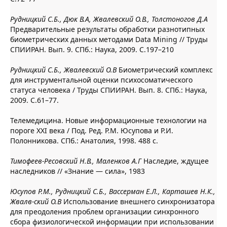
Рудницкий С.Б., Дюк В.А, Жвалевский О.В., Толстоногов Д.А
Предварительные результаты обработки разнотипных
биометрических данных методами Data Mining // Труды
СПИИРАН. Вып. 9. СПб.: Наука, 2009. С.197–210
Рудницкий С.Б., Жвалевский О.В
Биометрический комплекс
для инструментальной оценки психосоматического
статуса человека / Труды СПИИРАН. Вып. 8. СПб.: Наука,
2009. С.61–77.
Телемедицина. Новые информационные технологии на
пороге XXI века / Под. Ред. Р.М. Юсупова и Р.И.
Полонникова. СПб.: Анатолия, 1998. 488 с.
Тимофеев-Ресовский Н.В., Маленков А.Г
Наследие, ждущее
наследников // «Знание — сила», 1983
Юсупов Р.М., Рудницкий С.Б., Вассерман Е.Л., Карташев Н.К.,
Жвалв-ский О.В
Использование внешнего синхронизатора
для преодоления проблем организации синхронного
сбора физиологической информации при использовании