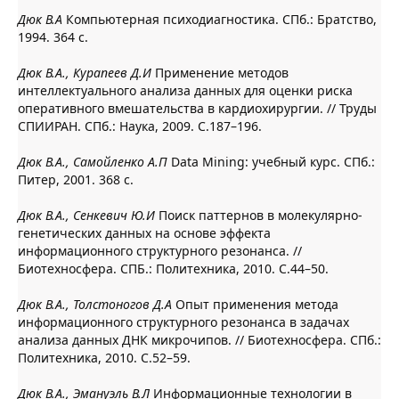
Дюк В.А
Компьютерная психодиагностика. СПб.: Братство,
1994. 364 с.
Дюк В.А., Курапеев Д.И
Применение методов
интеллектуального анализа данных для оценки риска
оперативного вмешательства в кардиохирургии. // Труды
СПИИРАН. СПб.: Наука, 2009. С.187–196.
Дюк В.А., Самойленко А.П
Data Mining: учебный курс. СПб.:
Питер, 2001. 368 с.
Дюк В.А., Сенкевич Ю.И
Поиск паттернов в молекулярно-
генетических данных на основе эффекта
информационного структурного резонанса. //
Биотехносфера. СПБ.: Политехника, 2010. С.44–50.
Дюк В.А., Толстоногов Д.А
Опыт применения метода
информационного структурного резонанса в задачах
анализа данных ДНК микрочипов. // Биотехносфера. СПб.:
Политехника, 2010. С.52–59.
Дюк В.А., Эмануэль В.Л
Информационные технологии в