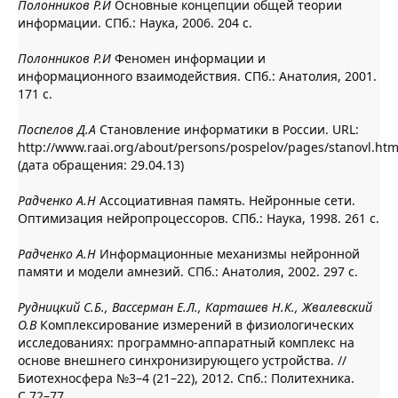
Полонников Р.И
Основные концепции общей теории
информации. СПб.: Наука, 2006. 204 с.
Полонников Р.И
Феномен информации и
информационного взаимодействия. СПб.: Анатолия, 2001.
171 с.
Поспелов Д.А
Cтановление информатики в России. URL:
http://www.raai.org/about/persons/pospelov/pages/stanovl.ht
(дата обращения: 29.04.13)
Радченко А.Н
Ассоциативная память. Нейронные сети.
Оптимизация нейропроцессоров. СПб.: Наука, 1998. 261 с.
Радченко А.Н
Информационные механизмы нейронной
памяти и модели амнезий. СПб.: Анатолия, 2002. 297 с.
Рудницкий С.Б., Вассерман Е.Л., Карташев Н.К., Жвалевский
О.В
Комплексирование измерений в физиологических
исследованиях: программно-аппаратный комплекс на
основе внешнего синхронизирующего устройства. //
Биотехносфера №3–4 (21–22), 2012. Спб.: Политехника.
С.72–77