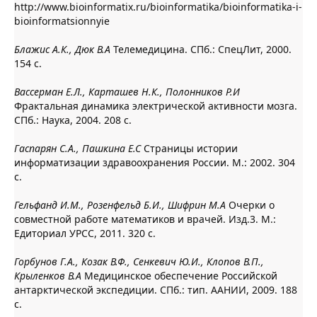
http://www.bioinformatix.ru/bioinformatika/bioinformatika-i-
bioinformatsionnyie
Блажис А.К., Дюк В.А
Телемедицина. СПб.: СпецЛит, 2000.
154 с.
Вассерман Е.Л., Карташев Н.К., Полонников Р.И
Фрактальная динамика электрической активности мозга.
СПб.: Наука, 2004. 208 с.
Гаспарян С.А., Пашкина Е.С
Страницы истории
информатизации здравоохранения России. М.: 2002. 304
с.
Гельфанд И.М., Розенфельд Б.И., Шифрин М.А
Очерки о
совместной работе математиков и врачей. Изд.3. М.:
Едиториал УРСС, 2011. 320 с.
Горбунов Г.А., Козак В.Ф., Сенкевич Ю.И., Клопов В.П.,
Крыленков В.А
Медицинское обеспечение Российской
антарктической экспедиции. СПб.: тип. ААНИИ, 2009. 188
с.