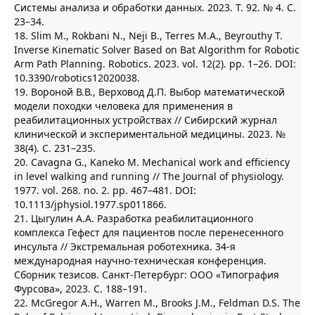
Системы анализа и обработки данных. 2023. Т. 92. № 4. С.
23–34.
18. Slim M., Rokbani N., Neji B., Terres M.A., Beyrouthy T.
Inverse Kinematic Solver Based on Bat Algorithm for Robotic
Arm Path Planning. Robotics. 2023. vol. 12(2). pp. 1–26. DOI:
10.3390/robotics12020038.
19. Вороной В.В., Верховод Д.П. Выбор математической
модели походки человека для применения в
реабилитационных устройствах // Сибирский журнал
клинической и экспериментальной медицины. 2023. №
38(4). С. 231–235.
20. Cavagna G., Kaneko M. Mechanical work and efficiency
in level walking and running // The Journal of physiology.
1977. vol. 268. no. 2. pp. 467–481. DOI:
10.1113/jphysiol.1977.sp011866.
21. Цыгулин А.А. Разработка реабилитационного
комплекса Гефест для пациентов после перенесенного
инсульта // Экстремальная роботехника. 34-я
международная научно-техническая конференция.
Сборник тезисов. Санкт-Петербург: ООО «Типография
Фурсова», 2023. С. 188–191.
22. McGregor A.H., Warren M., Brooks J.M., Feldman D.S. The