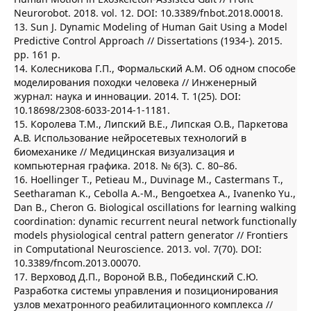
Neurorobot. 2018. vol. 12. DOI: 10.3389/fnbot.2018.00018.
13. Sun J. Dynamic Modeling of Human Gait Using a Model
Predictive Control Approach // Dissertations (1934-). 2015.
pp. 161 p.
14. Колесникова Г.П., Формальский А.М. Об одном способе
моделирования походки человека // Инженерный
журнал: наука и инновации. 2014. Т. 1(25). DOI:
10.18698/2308-6033-2014-1-1181.
15. Королева Т.М., Липский В.Е., Липская О.В., Паркетова
А.В. Использование нейросетевых технологий в
биомеханике // Медицинская визуализация и
компьютерная графика. 2018. № 6(3). С. 80–86.
16. Hoellinger T., Petieau M., Duvinage M., Castermans T.,
Seetharaman K., Cebolla A.-M., Bengoetxea A., Ivanenko Yu.,
Dan B., Cheron G. Biological oscillations for learning walking
coordination: dynamic recurrent neural network functionally
models physiological central pattern generator // Frontiers
in Computational Neuroscience. 2013. vol. 7(70). DOI:
10.3389/fncom.2013.00070.
17. Верховод Д.П., Вороной В.В., Побединский С.Ю.
Разработка системы управления и позиционирования
узлов мехатронного реабилитационного комплекса //