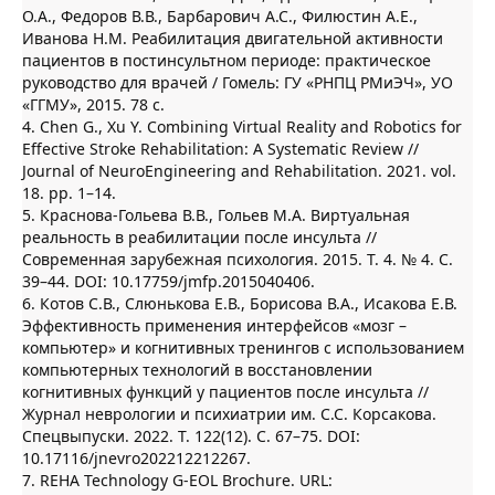
О.А., Федоров В.В., Барбарович А.С., Филюстин А.Е.,
Иванова Н.М. Реабилитация двигательной активности
пациентов в постинсультном периоде: практическое
руководство для врачей / Гомель: ГУ «РНПЦ РМиЭЧ», УО
«ГГМУ», 2015. 78 с.
4. Chen G., Xu Y. Combining Virtual Reality and Robotics for
Effective Stroke Rehabilitation: A Systematic Review //
Journal of NeuroEngineering and Rehabilitation. 2021. vol.
18. pp. 1–14.
5. Краснова-Гольева В.В., Гольев М.А. Виртуальная
реальность в реабилитации после инсульта //
Современная зарубежная психология. 2015. Т. 4. № 4. С.
39–44. DOI: 10.17759/jmfp.2015040406.
6. Котов С.В., Слюнькова Е.В., Борисова В.А., Исакова Е.В.
Эффективность применения интерфейсов «мозг –
компьютер» и когнитивных тренингов с использованием
компьютерных технологий в восстановлении
когнитивных функций у пациентов после инсульта //
Журнал неврологии и психиатрии им. С.С. Корсакова.
Спецвыпуски. 2022. Т. 122(12). С. 67–75. DOI:
10.17116/jnevro202212212267.
7. REHA Technology G-EOL Brochure. URL: