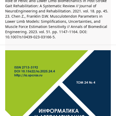
Role of Pelvic and Lower Limb Biomechanics in Post-Stroke
Gait Rehabilitation: A Systematic Review // Journal of
NeuroEngineering and Rehabilitation. 2021. vol. 18. pp. 45.
23. Chen Z., Franklin D.W. Musculotendon Parameters in
Lower Limb Models: Simplifications, Uncertainties, and
Muscle Force Estimation Sensitivity // Annals of Biomedical
Engineering. 2023. vol. 51. pp. 1147–1164. DOI:
10.1007/s10439-023-03166-5.