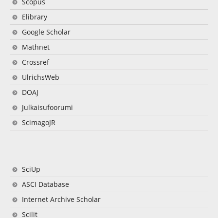
Scopus
Elibrary
Google Scholar
Mathnet
Crossref
UlrichsWeb
DOAJ
Julkaisufoorumi
ScimagoJR
SciUp
ASCI Database
Internet Archive Scholar
Scilit