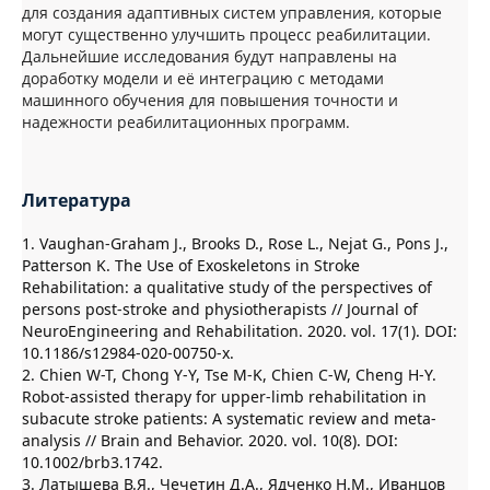
для создания адаптивных систем управления, которые
могут существенно улучшить процесс реабилитации.
Дальнейшие исследования будут направлены на
доработку модели и её интеграцию с методами
машинного обучения для повышения точности и
надежности реабилитационных программ.
Литература
1. Vaughan-Graham J., Brooks D., Rose L., Nejat G., Pons J.,
Patterson K. The Use of Exoskeletons in Stroke
Rehabilitation: a qualitative study of the perspectives of
persons post-stroke and physiotherapists // Journal of
NeuroEngineering and Rehabilitation. 2020. vol. 17(1). DOI:
10.1186/s12984-020-00750-x.
2. Chien W-T, Chong Y-Y, Tse M-K, Chien C-W, Cheng H-Y.
Robot-assisted therapy for upper-limb rehabilitation in
subacute stroke patients: A systematic review and meta-
analysis // Brain and Behavior. 2020. vol. 10(8). DOI:
10.1002/brb3.1742.
3. Латышева В.Я., Чечетин Д.А., Ядченко Н.М., Иванцов