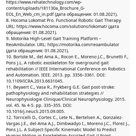
https://www.rehatechnology.com/wp-
content/uploads/181130a_Brochure_G-
EOL_En_Web_cm_in.pdf (дата обращения: 01.08.2021).
8. Hocoma Lokomat Pro. Functional Robotic Gait Therapy.
URL: https://www.hocoma.com/solutions/lokomat/ (дата
обращения: 01.08.2021).
9. Motorika High-Level Gait Training Platform –
ReoAmbulator. URL: https://motorika.com/reoambulator
(дата обращения: 01.08.2021).
10. Bortole M., del Ama A., Rocon E., Moreno J.C., Brunetti F.,
Pons J.L. A robotic exoskeleton for overground gait
rehabilitation // IEEE International Conference on Robotics
and Automation. IEEE. 2013. pp. 3356–3361. DOI:
10.1109/ICRA.2013.6631045.
11. Beyaert C., Vasa R., Frykberg G.E. Gait post-stroke:
pathophysiology and rehabilitation strategies //
Neurophysiologie Clinique/Clinical Neurophysiology. 2015.
vol. 45. № 4-5. pp. 335–355. DOI:
10.1016/j.neucli.2015.09.005.
12. Torricelli D., Cortes C., Lete N., Bertelsen A., Gonzalez-
Vargas J.E., del-Ama A.J., Dimbwadyo I., Moreno J.C., Florez J.,
Pons J.L. A Subject-Specific Kinematic Model to Predict
Human Motion in Exoskeleton-Assisted Gait // Front