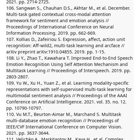
2021. pp. 2714-2725.
106. Sangwan S., Chauhan D.S., Akhtar M., et al. December.
Multi-task gated contextual cross-modal attention
framework for sentiment and emotion analysis //
Proceedings of International Conference on Neural
Information Processing. 2019. pp. 662-669.
107. Kollias D., Zafeiriou S. Expression, affect, action unit
recognition: Aff-wild2, multi-task learning and arcface //
arXiv preprint arXiv:1910.04855. 2019. pp. 1-15.
108. Li Y., Zhao T., Kawahara T. Improved End-to-End Speech
Emotion Recognition Using Self Attention Mechanism and
Multitask Learning // Proceedings of Interspeech. 2019. pp.
2803-2807.
109. Yu W., Xu H., Yuan Z., et al. Learning modality-specific
representations with self-supervised multi-task learning for
multimodal sentiment analysis // Proceedings of the AAAI
Conference on Artificial Intelligence. 2021. vol. 35. no. 12.
pp. 10790-10797.
110. Vu M.T., Beurton-Aimar M., Marchand S. Multitask
multi-database emotion recognition // Proceedings of
IEEE/CVF International Conference on Computer Vision.
2021. pp. 3637-3644.
111. Velichko A., Markitantov M., Kaya H., et al. Complex