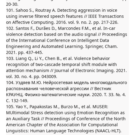
20-30.
101. Sahoo S., Routray A. Detecting aggression in voice
using inverse filtered speech features // IEEE Transactions
on Affective Computing. 2016. vol. 9. no. 2. pp. 217-226.
102. Santos F., Durães D., Marcondes F.M., et al. In-car
violence detection based on the audio signal // Proceedings
of the International Conference on Intelligent Data
Engineering and Automated Learning. Springer, Cham.
2021. pp. 437-445.
103. Liang Q., Li Y., Chen B., et al. Violence behavior
recognition of two-cascade temporal shift module with
attention mechanism // Journal of Electronic Imaging. 2021.
vol. 30. no. 4. pp. 043009.
104. Уздяев М.Ю. Нейросетевая модель многомодального
распознавания человеческой агрессии // Вестник
КРАУНЦ. Физико-математические науки. 2020. Т. 33. №. 4.
С. 132-149.
105. Yao Y., Papakostas M., Burzo M., et al. MUSER:
MUltimodal Stress detection using Emotion Recognition as
an Auxiliary Task // Proceedings of Conference of the North
American Chapter of the Association for Computational
Linguistics: Human Language Technologies (NAACL-HLT).