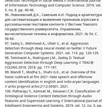
Detection Technique in Social Media // International Journal
of Information Technology and Computer Science. 2019. vol.
5. no. 8. pp. 40-46.
96. Левоневский Д.К., Савельев А.И. Подход и архитектура
для систематизации и выявления признаков агрессии в
русскоязычном текстовом контенте // Вестник Томского
государственного университета. Управление,
вычислительная техника и информатика. 2021. № 54. С.
56-64.
97. Sadiq S., Mehmood A., Ullah S., et al. Aggression
detection through deep neural model on twitter // Future
Generation Computer Systems. 2021. vol. 114. pp. 120-129.
98. Tommasel A., Rodriguez J.M., Godoy D. Textual
Aggression Detection through Deep Learning // TRAC@
COLING 2018. 2018. pp. 177-187.
99. Mandl T., Modha S., Shahi G.K., et al. Overview of the
hasoc subtrack at fire 2021: Hate speech and offensive
content identification in english and indo-aryan languages
// arXiv preprint arXiv:2112.09301. 2021.
100. Potharaju Y., Kamsali M., Kesavari C.R. Classification of
Ontological Violence Content Detection through Audio
Features and Supervised Learning // International Journal of
Intelligent Engineering and Systems. 2019. vol. 12. no. 3. pp.