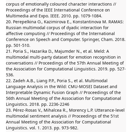
corpus of emotionally coloured character interactions //
Proceedings of the IEEE International Conference on
Multimedia and Expo. IEEE. 2010. pp. 1079-1084.
20. Perepelkina O., Kazimirova E., Konstantinova M. RAMAS:
Russian multimodal corpus of dyadic interaction for
affective computing // Proceedings of the International
Conference on Speech and Computer. Springer, Cham. 2018.
pp. 501-510.
21. Poria S., Hazarika D., Majumder N., et al. Meld: A
multimodal multi-party dataset for emotion recognition in
conversations // Proceedings of the 57th Annual Meeting of
the Association for Computational Linguistics. 2019. pp. 527-
536.
22. Zadeh A.B., Liang P.P., Poria S., et al. Multimodal
Language Analysis in the Wild: CMU-MOSEI Dataset and
Interpretable Dynamic Fusion Graph // Proceedings of the
56th Annual Meeting of the Association for Computational
Linguistics. 2018. pp. 2236-2246
23. Pérez-Rosas V., Mihalcea R., Morency L.P. Utterance-level
multimodal sentiment analysis // Proceedings of the 51st
Annual Meeting of the Association for Computational
Linguistics. vol. 1. 2013. pp. 973-982.