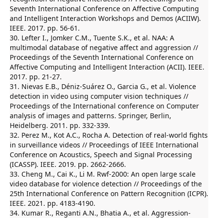
Seventh International Conference on Affective Computing
and Intelligent Interaction Workshops and Demos (ACIIW).
IEEE. 2017. pp. 56-61.
30. Lefter I., Jomker C.M., Tuente S.K., et al. NAA: A
multimodal database of negative affect and aggression //
Proceedings of the Seventh International Conference on
Affective Computing and Intelligent Interaction (ACII). IEEE.
2017. pp. 21-27.
31. Nievas E.B., Déniz-Suárez O., Garcia G., et al. Violence
detection in video using computer vision techniques //
Proceedings of the International conference on Computer
analysis of images and patterns. Springer, Berlin,
Heidelberg. 2011. pp. 332-339.
32. Perez M., Kot A.C., Rocha A. Detection of real-world fights
in surveillance videos // Proceedings of IEEE International
Conference on Acoustics, Speech and Signal Processing
(ICASSP). IEEE. 2019. pp. 2662-2666.
33. Cheng M., Cai K., Li M. Rwf-2000: An open large scale
video database for violence detection // Proceedings of the
25th International Conference on Pattern Recognition (ICPR).
IEEE. 2021. pp. 4183-4190.
34. Kumar R., Reganti A.N., Bhatia A., et al. Aggression-