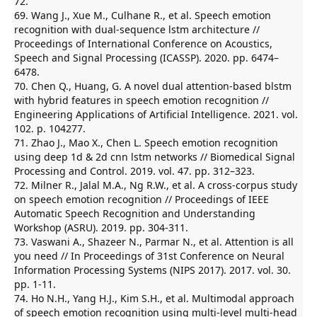
72.
69. Wang J., Xue M., Culhane R., et al. Speech emotion
recognition with dual-sequence lstm architecture //
Proceedings of International Conference on Acoustics,
Speech and Signal Processing (ICASSP). 2020. pp. 6474–
6478.
70. Chen Q., Huang, G. A novel dual attention-based blstm
with hybrid features in speech emotion recognition //
Engineering Applications of Artificial Intelligence. 2021. vol.
102. p. 104277.
71. Zhao J., Mao X., Chen L. Speech emotion recognition
using deep 1d & 2d cnn lstm networks // Biomedical Signal
Processing and Control. 2019. vol. 47. pp. 312–323.
72. Milner R., Jalal M.A., Ng R.W., et al. A cross-corpus study
on speech emotion recognition // Proceedings of IEEE
Automatic Speech Recognition and Understanding
Workshop (ASRU). 2019. pp. 304-311.
73. Vaswani A., Shazeer N., Parmar N., et al. Attention is all
you need // In Proceedings of 31st Conference on Neural
Information Processing Systems (NIPS 2017). 2017. vol. 30.
pp. 1-11.
74. Ho N.H., Yang H.J., Kim S.H., et al. Multimodal approach
of speech emotion recognition using multi-level multi-head