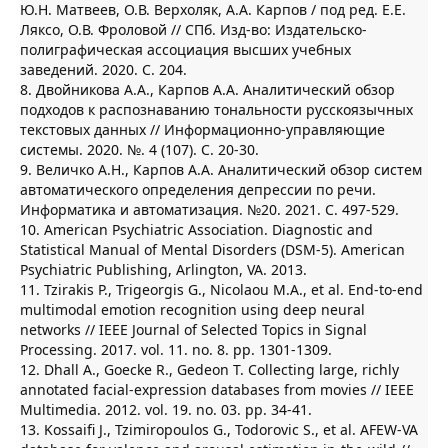
Ю.Н. Матвеев, О.В. Верхоляк, А.А. Карпов / под ред. Е.Е.
Ляксо, О.В. Фроловой // СПб. Изд-во: Издательско-
полиграфическая ассоциация высших учебных
заведений. 2020. C. 204.
8. Двойникова А.А., Карпов А.А. Аналитический обзор
подходов к распознаванию тональности русскоязычных
текстовых данных // Информационно-управляющие
системы. 2020. №. 4 (107). С. 20-30.
9. Величко А.Н., Карпов А.А. Аналитический обзор систем
автоматического определения депрессии по речи.
Информатика и автоматизация. №20. 2021. С. 497-529.
10. American Psychiatric Association. Diagnostic and
Statistical Manual of Mental Disorders (DSM-5). American
Psychiatric Publishing, Arlington, VA. 2013.
11. Tzirakis P., Trigeorgis G., Nicolaou M.A., et al. End-to-end
multimodal emotion recognition using deep neural
networks // IEEE Journal of Selected Topics in Signal
Processing. 2017. vol. 11. no. 8. pp. 1301-1309.
12. Dhall A., Goecke R., Gedeon T. Collecting large, richly
annotated facial-expression databases from movies // IEEE
Multimedia. 2012. vol. 19. no. 03. pp. 34-41.
13. Kossaifi J., Tzimiropoulos G., Todorovic S., et al. AFEW-VA