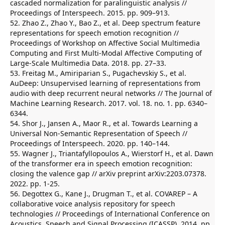
cascaded normalization for paralinguistic analysis //
Proceedings of Interspeech. 2015. pp. 909–913.
52. Zhao Z., Zhao Y., Bao Z., et al. Deep spectrum feature
representations for speech emotion recognition //
Proceedings of Workshop on Affective Social Multimedia
Computing and First Multi-Modal Affective Computing of
Large-Scale Multimedia Data. 2018. pp. 27–33.
53. Freitag M., Amiriparian S., Pugachevskiy S., et al.
AuDeep: Unsupervised learning of representations from
audio with deep recurrent neural networks // The Journal of
Machine Learning Research. 2017. vol. 18. no. 1. pp. 6340–
6344.
54. Shor J., Jansen A., Maor R., et al. Towards Learning a
Universal Non-Semantic Representation of Speech //
Proceedings of Interspeech. 2020. pp. 140–144.
55. Wagner J., Triantafyllopoulos A., Wierstorf H., et al. Dawn
of the transformer era in speech emotion recognition:
closing the valence gap // arXiv preprint arXiv:2203.07378.
2022. pp. 1-25.
56. Degottex G., Kane J., Drugman T., et al. COVAREP – A
collaborative voice analysis repository for speech
technologies // Proceedings of International Conference on
Acoustics, Speech and Signal Processing (ICASSP). 2014. pp.