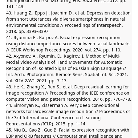
Youngblood and P.M. McCarthy, Eds. AAAI Press. 2012. pp.
141–146.
40. Huang Z., Epps J., Joachim D., et al. Depression detection
from short utterances via diverse smartphones in natural
environmental conditions // Proceedings of Interspeech.
2018. pp. 3393–3397.
41. Ryumina E., Karpov A. Facial expression recognition
using distance importance scores between facial landmarks
// CEUR Workshop Proceedings. 2020, vol. 274. pp. 1-10.
42. Axyonov, А., Ryumin, D., Kagirov, I. Method of Multi-
Modal Video Analysis of Hand Movements for Automatic
Recognition of Isolated Signs of Russian Sign Language //
Int. Arch. Photogramm. Remote Sens. Spatial Inf. Sci. 2021.
vol. XLIV-2/W1-2021. pp. 7–13.
43. He K., Zhang X., Ren S., et al. Deep residual learning for
image recognition // Proceedings of the IEEE conference on
computer vision and pattern recognition. 2016. pp. 770–778.
44. Simonyan K., Zisserman A. Very deep convolutional
networks for largescale image recognition // Proceedings of
the 3rd International Conference on Learning
Representations (ICLR). 2015. pp. 1–14.
45. Niu B., Gao Z., Guo B. Facial expression recognition with
LBP and ORB features // Computational Intelligence and