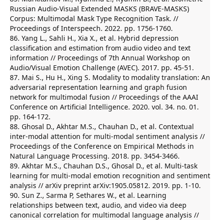
Russian Audio-Visual Extended MASKS (BRAVE-MASKS)
Corpus: Multimodal Mask Type Recognition Task. //
Proceedings of Interspeech. 2022. pp. 1756-1760.
86. Yang L., Sahli H., Xia X., et al. Hybrid depression
classification and estimation from audio video and text
information // Proceedings of 7th Annual Workshop on
Audio/Visual Emotion Challenge (AVEC). 2017. pp. 45-51.
87. Mai S., Hu H., Xing S. Modality to modality translation: An
adversarial representation learning and graph fusion
network for multimodal fusion // Proceedings of the AAAI
Conference on Artificial Intelligence. 2020. vol. 34. no. 01.
pp. 164-172.
88. Ghosal D., Akhtar M.S., Chauhan D., et al. Contextual
inter-modal attention for multi-modal sentiment analysis //
Proceedings of the Conference on Empirical Methods in
Natural Language Processing. 2018. pp. 3454-3466.
89. Akhtar M.S., Chauhan D.S., Ghosal D., et al. Multi-task
learning for multi-modal emotion recognition and sentiment
analysis // arXiv preprint arXiv:1905.05812. 2019. pp. 1-10.
90. Sun Z., Sarma P, Sethares W., et al. Learning
relationships between text, audio, and video via deep
canonical correlation for multimodal language analysis //