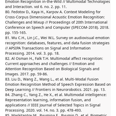
Emotion Recognition in-the-Wild // Multimodal Technologies
and Interaction. vol 6. no. 2. pp. 11.
80. Fedotov D., Kaya H., Karpov A. Context Modeling for
Cross-Corpus Dimensional Acoustic Emotion Recognition:
Challenges and Mixup // Proceedings of 20th International
Conference on Speech and Computer (SPECOM-2018). 2018.
pp. 155-165.
81. Wu C.H., Lin J.C., Wei W.L. Survey on audiovisual emotion
recognition: databases, features, and data fusion strategies
// APSIPA Transactions on Signal and Information
Processing. 2014. vol. 3. pp. 18.
82. Al Osman H., Falk T.H. Multimodal affect recognition:
Current approaches and challenges // Emotion and
Attention Recognition Based on Biological Signals and
Images. 2017. pp. 59-86.
83. Liu D., Wang Z., Wang L., et al. Multi-Modal Fusion
Emotion Recognition Method of Speech Expression Based on
Deep Learning // Frontiers in Neurorobotics. 2021. pp. 13.
84. Zhang C., Yang Z., He X., et al. Multimodal intelligence:
Representation learning, information fusion, and
applications // IEEE Journal of Selected Topics in Signal
Processing. 2020. vol. 14. no. 3. pp. 478-493.
85. Markitantov M., Ryumina E., Ryumin D., et al. Biometric