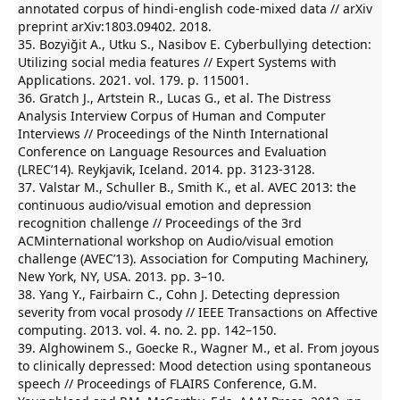
annotated corpus of hindi-english code-mixed data // arXiv
preprint arXiv:1803.09402. 2018.
35. Bozyiğit A., Utku S., Nasibov E. Cyberbullying detection:
Utilizing social media features // Expert Systems with
Applications. 2021. vol. 179. p. 115001.
36. Gratch J., Artstein R., Lucas G., et al. The Distress
Analysis Interview Corpus of Human and Computer
Interviews // Proceedings of the Ninth International
Conference on Language Resources and Evaluation
(LREC’14). Reykjavik, Iceland. 2014. pp. 3123-3128.
37. Valstar M., Schuller B., Smith K., et al. AVEC 2013: the
continuous audio/visual emotion and depression
recognition challenge // Proceedings of the 3rd
ACMinternational workshop on Audio/visual emotion
challenge (AVEC’13). Association for Computing Machinery,
New York, NY, USA. 2013. pp. 3–10.
38. Yang Y., Fairbairn C., Cohn J. Detecting depression
severity from vocal prosody // IEEE Transactions on Affective
computing. 2013. vol. 4. no. 2. pp. 142–150.
39. Alghowinem S., Goecke R., Wagner M., et al. From joyous
to clinically depressed: Mood detection using spontaneous
speech // Proceedings of FLAIRS Conference, G.M.