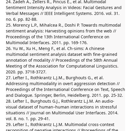
24. Zadeh A., Zellers R., Pincus E., et al. Multimodal
Sentiment Intensity Analysis in Videos: Facial Gestures and
Verbal Messages // IEEE Intelligent Systems. 2016. vol. 31.
no. 6. pp. 82-88.
25. Morency L.P., Mihalcea R., Doshi P. Towards multimodal
sentiment analysis: Harvesting opinions from the web //
Proceedings of the 13th International Conference on
Multimodal Interfaces. 2011. pp. 169-176.
26. Yu W., Xu H., Meng F., et al. Ch-sims: A chinese
multimodal sentiment analysis dataset with fine-grained
annotation of modality // Proceedings of the 58th Annual
Meeting of the Association for Computational Linguistics.
2020. pp. 3718-3727.
27. Lefter I., Rothkrantz L.J.M., Burghouts G., et al.
Addressing multimodality in overt aggression detection //
Proceedings of the International Conference on Text, Speech
and Dialogue. Springer, Berlin, Heidelberg. 2011. pp. 25-32.
28. Lefter I., Burghouts G.J., Rothkrantz L.J.M. An audio-
visual dataset of human–human interactions in stressful
situations // Journal on Multimodal User Interfaces. 2014.
vol. 8. no. 1. pp. 29-41.
29. Lefter I., Rothkrantz L.J.M. Multimodal cross-context
recognition of negative interactions // Proceedings of the