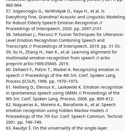
960-964.
57. Sogancioglu G., Verkholyak O., Kaya H., et al. Is
Everything Fine, Grandma? Acoustic and Linguistic Modeling
for Robust Elderly Speech Emotion Recognition //
Proceedings of Interspeech. 2020. pp. 2097-2101.
58. Sebastian J., Pierucci P. Fusion Techniques for Utterance-
Level Emotion Recognition Combining Speech and
Transcripts // Proceedings of Interspeech. 2019. pp. 51-55.
59. Xu H., Zhang H., Han K., et al. Learning alignment for
multimodal emotion recognition from speech // arXiv
preprint arXiv:1909.05645. 2019.
60. Dellaert F., Polzin T., Waibel A. Recognizing emotion in
speech // Proceedings of the 4th Int. Conf. Spoken Lang.
Process (ICSLP). 1996. pp. 1970–1973.
61. Neiberg D., Elenius K., Laskowski K. Emotion recognition
in spontaneous speech using GMMs // Proceedings of the
9th Int. Conf. Spoken Lang. Process. 2006. pp. 809–812.
62. Nogueiras A., Moreno A., Bonafonte A., et al. Speech
emotion recognition using hidden Markov models //
Proceedings of the 7th Eur. Conf. Speech Commun. Technol.
2001. pp. 746–749.
63. Raudys Š. On the universality of the single-layer