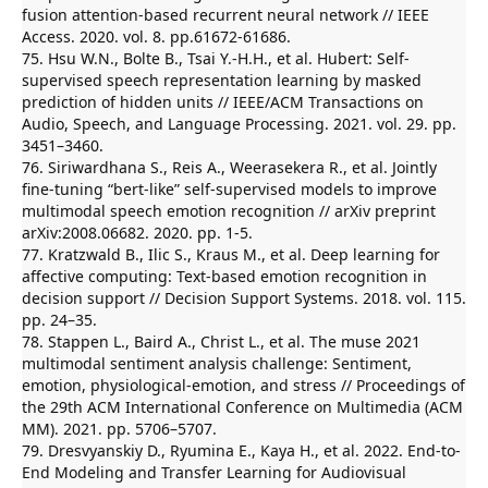
fusion attention-based recurrent neural network // IEEE
Access. 2020. vol. 8. pp.61672-61686.
75. Hsu W.N., Bolte B., Tsai Y.-H.H., et al. Hubert: Self-
supervised speech representation learning by masked
prediction of hidden units // IEEE/ACM Transactions on
Audio, Speech, and Language Processing. 2021. vol. 29. pp.
3451–3460.
76. Siriwardhana S., Reis A., Weerasekera R., et al. Jointly
fine-tuning “bert-like” self-supervised models to improve
multimodal speech emotion recognition // arXiv preprint
arXiv:2008.06682. 2020. pp. 1-5.
77. Kratzwald B., Ilic S., Kraus M., et al. Deep learning for
affective computing: Text-based emotion recognition in
decision support // Decision Support Systems. 2018. vol. 115.
pp. 24–35.
78. Stappen L., Baird A., Christ L., et al. The muse 2021
multimodal sentiment analysis challenge: Sentiment,
emotion, physiological-emotion, and stress // Proceedings of
the 29th ACM International Conference on Multimedia (ACM
MM). 2021. pp. 5706–5707.
79. Dresvyanskiy D., Ryumina E., Kaya H., et al. 2022. End-to-
End Modeling and Transfer Learning for Audiovisual