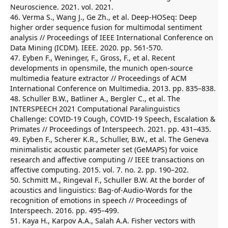
Neuroscience. 2021. vol. 2021.
46. Verma S., Wang J., Ge Zh., et al. Deep-HOSeq: Deep
higher order sequence fusion for multimodal sentiment
analysis // Proceedings of IEEE International Conference on
Data Mining (ICDM). IEEE. 2020. pp. 561-570.
47. Eyben F., Weninger, F., Gross, F., et al. Recent
developments in opensmile, the munich open-source
multimedia feature extractor // Proceedings of ACM
International Conference on Multimedia. 2013. pp. 835–838.
48. Schuller B.W., Batliner A., Bergler C., et al. The
INTERSPEECH 2021 Computational Paralinguistics
Challenge: COVID-19 Cough, COVID-19 Speech, Escalation &
Primates // Proceedings of Interspeech. 2021. pp. 431–435.
49. Eyben F., Scherer K.R., Schuller, B.W., et al. The Geneva
minimalistic acoustic parameter set (GeMAPS) for voice
research and affective computing // IEEE transactions on
affective computing. 2015. vol. 7. no. 2. pp. 190–202.
50. Schmitt M., Ringeval F., Schuller B.W. At the border of
acoustics and linguistics: Bag-of-Audio-Words for the
recognition of emotions in speech // Proceedings of
Interspeech. 2016. pp. 495–499.
51. Kaya H., Karpov A.A., Salah A.A. Fisher vectors with