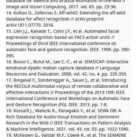
database for valence and arousal estimation in-the-wild //
Image and Vision Computing. 2017. vol. 65. pp. 23-36.
14. Kollias D., Zafeiriou S. Aff-wild2: Extending the aff-wild
database for affect recognition // arXiv preprint
arXiv:1811.07770. 2018.
15. Lien J.J., Kanade T., Cohn J.F., et al. Automated facial
expression recognition based on FACS action units //
Proceedings of third IEEE international conference on
automatic face and gesture recognition. IEEE. 1998. pp. 390-
395.
16. Busso C., Bulut M., Lee C.-C., et al. IEMOCAP: Interactive
emotional dyadic motion capture database // Language
Resources and Evaluation. 2008. vol. 42. no. 4. pp. 335-359.
17. Ringeval F., Sonderegger A., Sauer J., et al. Introducing
the RECOLA multimodal corpus of remote collaborative and
affective interactions // Proceedings of the 2013 10th IEEE
International Conference and Workshops on Automatic Face
and Gesture Recognition (FG). IEEE. 2013. pp. 1-8.
18. Kossaifi J., Walecki R., Panagakis Y., et al. SEWA DB: A
Rich Database for Audio-Visual Emotion and Sentiment
Research in the Wild // IEEE Transactions on Pattern Analysis
& Machine Intelligence. 2021. vol. 43. no. 03. pp. 1022-1040.
19. McKeown G., Valstar M.F., Cowie R., et al. The SEMAINE