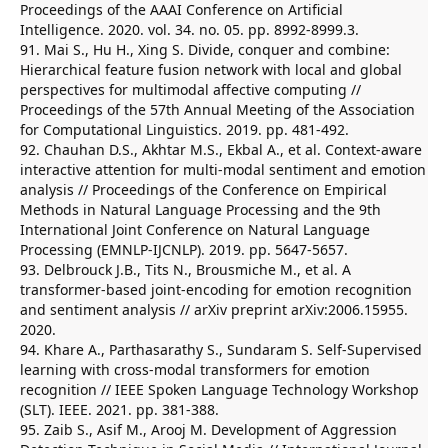
Proceedings of the AAAI Conference on Artificial
Intelligence. 2020. vol. 34. no. 05. pp. 8992-8999.3.
91. Mai S., Hu H., Xing S. Divide, conquer and combine:
Hierarchical feature fusion network with local and global
perspectives for multimodal affective computing //
Proceedings of the 57th Annual Meeting of the Association
for Computational Linguistics. 2019. pp. 481-492.
92. Chauhan D.S., Akhtar M.S., Ekbal A., et al. Context-aware
interactive attention for multi-modal sentiment and emotion
analysis // Proceedings of the Conference on Empirical
Methods in Natural Language Processing and the 9th
International Joint Conference on Natural Language
Processing (EMNLP-IJCNLP). 2019. pp. 5647-5657.
93. Delbrouck J.B., Tits N., Brousmiche M., et al. A
transformer-based joint-encoding for emotion recognition
and sentiment analysis // arXiv preprint arXiv:2006.15955.
2020.
94. Khare A., Parthasarathy S., Sundaram S. Self-Supervised
learning with cross-modal transformers for emotion
recognition // IEEE Spoken Language Technology Workshop
(SLT). IEEE. 2021. pp. 381-388.
95. Zaib S., Asif M., Arooj M. Development of Aggression