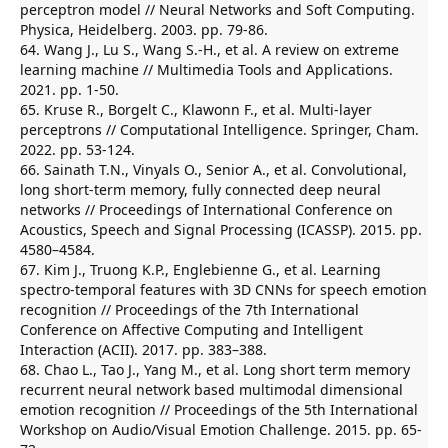
perceptron model // Neural Networks and Soft Computing.
Physica, Heidelberg. 2003. pp. 79-86.
64. Wang J., Lu S., Wang S.-H., et al. A review on extreme
learning machine // Multimedia Tools and Applications.
2021. pp. 1-50.
65. Kruse R., Borgelt C., Klawonn F., et al. Multi-layer
perceptrons // Computational Intelligence. Springer, Cham.
2022. pp. 53-124.
66. Sainath T.N., Vinyals O., Senior A., et al. Convolutional,
long short-term memory, fully connected deep neural
networks // Proceedings of International Conference on
Acoustics, Speech and Signal Processing (ICASSP). 2015. pp.
4580–4584.
67. Kim J., Truong K.P., Englebienne G., et al. Learning
spectro-temporal features with 3D CNNs for speech emotion
recognition // Proceedings of the 7th International
Conference on Affective Computing and Intelligent
Interaction (ACII). 2017. pp. 383–388.
68. Chao L., Tao J., Yang M., et al. Long short term memory
recurrent neural network based multimodal dimensional
emotion recognition // Proceedings of the 5th International
Workshop on Audio/Visual Emotion Challenge. 2015. pp. 65-