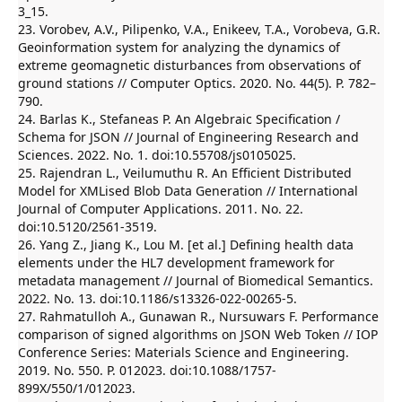
3_15.
23. Vorobev, A.V., Pilipenko, V.A., Enikeev, T.A., Vorobeva, G.R.
Geoinformation system for analyzing the dynamics of
extreme geomagnetic disturbances from observations of
ground stations // Computer Optics. 2020. No. 44(5). P. 782–
790.
24. Barlas K., Stefaneas P. An Algebraic Specification /
Schema for JSON // Journal of Engineering Research and
Sciences. 2022. No. 1. doi:10.55708/js0105025.
25. Rajendran L., Veilumuthu R. An Efficient Distributed
Model for XMLised Blob Data Generation // International
Journal of Computer Applications. 2011. No. 22.
doi:10.5120/2561-3519.
26. Yang Z., Jiang K., Lou M. [et al.] Defining health data
elements under the HL7 development framework for
metadata management // Journal of Biomedical Semantics.
2022. No. 13. doi:10.1186/s13326-022-00265-5.
27. Rahmatulloh A., Gunawan R., Nursuwars F. Performance
comparison of signed algorithms on JSON Web Token // IOP
Conference Series: Materials Science and Engineering.
2019. No. 550. P. 012023. doi:10.1088/1757-
899X/550/1/012023.