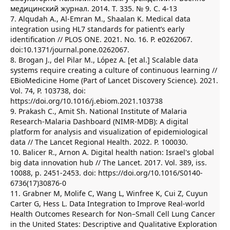
медицинский журнал. 2014. Т. 335. № 9. С. 4-13
7. Alqudah A., Al-Emran M., Shaalan K. Medical data
integration using HL7 standards for patient’s early
identification // PLOS ONE. 2021. No. 16. P. e0262067.
doi:10.1371/journal.pone.0262067.
8. Brogan J., del Pilar M., López A. [et al.] Scalable data
systems require creating a culture of continuous learning //
EBioMedicine Home (Part of Lancet Discovery Science). 2021.
Vol. 74, P. 103738, doi:
https://doi.org/10.1016/j.ebiom.2021.103738
9. Prakash C., Amit Sh. National Institute of Malaria
Research-Malaria Dashboard (NIMR-MDB): A digital
platform for analysis and visualization of epidemiological
data // The Lancet Regional Health. 2022. P. 100030.
10. Balicer R., Arnon A. Digital health nation: Israel's global
big data innovation hub // The Lancet. 2017. Vol. 389, iss.
10088, p. 2451-2453. doi: https://doi.org/10.1016/S0140-
6736(17)30876-0
11. Grabner M, Molife C, Wang L, Winfree K, Cui Z, Cuyun
Carter G, Hess L. Data Integration to Improve Real-world
Health Outcomes Research for Non–Small Cell Lung Cancer
in the United States: Descriptive and Qualitative Exploration