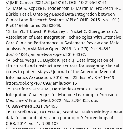
// JMIR Cancer 2021;7(2):e23161. DOI: 10.2196/23161
12. Mate S, Köpcke F, Toddenroth D, Martin M, Prokosch H-U,
Bürkle T,et al. Ontology-Based Data Integration between
Clinical and Research Systems // PLoS ONE. 2015. No. 10(1).
P. e0116656. pmid:25588043.
13. Lin YL, Trbovich P, Kolodzey L, Nickel C, Guerguerian A.
Association of Data Integration Technologies With Intensive
Care Clinician Performance: A Systematic Review and Meta-
analysis // JAMA Netw Open. 2019. No. 2(5). P. e194392.
doi:10.1001/jamanetworkopen.2019.4392.
14. Scheurwegs E., Luyckx K. [et al.]. Data integration of
structured and unstructured sources for assigning clinical
codes to patient stays // Journal of the American Medical
Informatics Association. 2016. Vol. 23, Iss. e1. P. e11–e19,
https://doi.org/10.1093/jamia/ocv115
15. Martínez-García M., Hernández-Lemus E. Data
Integration Challenges for Machine Learning in Precision
Medicine // Front. Med. 2022. No. 8:784455. doi:
10.3389/fmed.2021.784455.
16. Di Stefano A., La Corte A., Scatá M. Health Mining: a new
data fusion and integration paradigm // Proceedings of
CIBB. 2014. Vol. 1. P. 98-107.