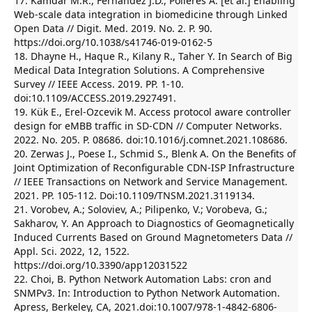
17. Kamdar M.R., Fernández J.D., Polleres A. [et al.] Enabling
Web-scale data integration in biomedicine through Linked
Open Data // Digit. Med. 2019. No. 2. P. 90.
https://doi.org/10.1038/s41746-019-0162-5
18. Dhayne H., Haque R., Kilany R., Taher Y. In Search of Big
Medical Data Integration Solutions. A Comprehensive
Survey // IEEE Access. 2019. PP. 1-10.
doi:10.1109/ACCESS.2019.2927491.
19. Kük E., Erel-Ozcevik M. Access protocol aware controller
design for eMBB traffic in SD-CDN // Computer Networks.
2022. No. 205. P. 08686. doi:10.1016/j.comnet.2021.108686.
20. Zerwas J., Poese I., Schmid S., Blenk A. On the Benefits of
Joint Optimization of Reconfigurable CDN-ISP Infrastructure
// IEEE Transactions on Network and Service Management.
2021. PP. 105-112. Doi:10.1109/TNSM.2021.3119134.
21. Vorobev, A.; Soloviev, A.; Pilipenko, V.; Vorobeva, G.;
Sakharov, Y. An Approach to Diagnostics of Geomagnetically
Induced Currents Based on Ground Magnetometers Data //
Appl. Sci. 2022, 12, 1522.
https://doi.org/10.3390/app12031522
22. Choi, B. Python Network Automation Labs: cron and
SNMPv3. In: Introduction to Python Network Automation.
Apress, Berkeley, CA, 2021.doi:10.1007/978-1-4842-6806-