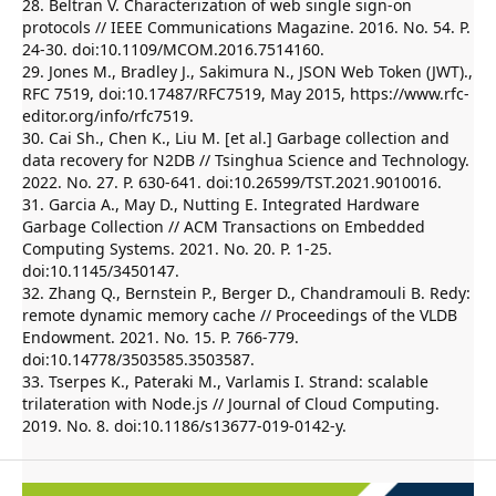
28. Beltran V. Characterization of web single sign-on
protocols // IEEE Communications Magazine. 2016. No. 54. P.
24-30. doi:10.1109/MCOM.2016.7514160.
29. Jones M., Bradley J., Sakimura N., JSON Web Token (JWT).,
RFC 7519, doi:10.17487/RFC7519, May 2015, https://www.rfc-
editor.org/info/rfc7519.
30. Cai Sh., Chen K., Liu M. [et al.] Garbage collection and
data recovery for N2DB // Tsinghua Science and Technology.
2022. No. 27. P. 630-641. doi:10.26599/TST.2021.9010016.
31. Garcia A., May D., Nutting E. Integrated Hardware
Garbage Collection // ACM Transactions on Embedded
Computing Systems. 2021. No. 20. P. 1-25.
doi:10.1145/3450147.
32. Zhang Q., Bernstein P., Berger D., Chandramouli B. Redy:
remote dynamic memory cache // Proceedings of the VLDB
Endowment. 2021. No. 15. P. 766-779.
doi:10.14778/3503585.3503587.
33. Tserpes K., Pateraki M., Varlamis I. Strand: scalable
trilateration with Node.js // Journal of Cloud Computing.
2019. No. 8. doi:10.1186/s13677-019-0142-y.