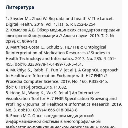
Литература
1. Snyder M., Zhou W. Big data and health // The Lancet.
Digital Health. 2019. Vol. 1, iss. 6. P. E252-E-254
2. Комолов А.В. Обзор медицинских стандартов передачи
электронной информации // Аллея науки. 2019. Т. 2. №
2(29). С. 909-913
3. Martínez-Costa C., Schulz S. HL7 FHIR: Ontological
Reinterpretation of Medication Resources // Studies in
Health Technology and Informatics. 2017. No. 235. P. 451–
455. doi:10.3233/978-1-61499-753-5-451.
4. Mukhiya S., Rabbi F., Pun V. [et al.]. A GraphQL approach
to Healthcare Information Exchange with HL7 FHIR //
Procedia Computer Science. 2019. No. 160. P.338-345.
doi:10.1016/j.procs.2019.11.082.
5. Hong N., Wang K., Wu S. [et al.] An Interactive
Visualization Tool for HL7 FHIR Specification Browsing and
Profiling // Journal of Healthcare Informatics Research. 2019.
No. 3. doi:10.1007/s41666-018-0043-8.
6. Елоев М.С. Опыт внедрения медицинской
информационной системы в многопрофильном
амбулаторно-поликлиническом учреждении // Военно-