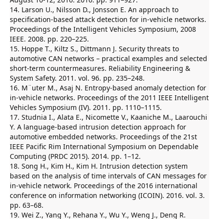
14. Larson U., Nilsson D., Jonsson E. An approach to
specification-based attack detection for in-vehicle networks.
Proceedings of the Intelligent Vehicles Symposium, 2008
IEEE. 2008. pp. 220–225.
15. Hoppe T., Kiltz S., Dittmann J. Security threats to
automotive CAN networks – practical examples and selected
short-term countermeasures. Reliability Engineering &
System Safety. 2011. vol. 96. pp. 235–248.
16. M¨uter M., Asaj N. Entropy-based anomaly detection for
in-vehicle networks. Proceedings of the 2011 IEEE Intelligent
Vehicles Symposium (IV). 2011. pp. 1110–1115.
17. Studnia I., Alata E., Nicomette V., Kaaniche M., Laarouchi
Y. A language-based intrusion detection approach for
automotive embedded networks. Proceedings of the 21st
IEEE Pacific Rim International Symposium on Dependable
Computing (PRDC 2015). 2014. pp. 1–12.
18. Song H., Kim H., Kim H. Intrusion detection system
based on the analysis of time intervals of CAN messages for
in-vehicle network. Proceedings of the 2016 international
conference on information networking (ICOIN). 2016. vol. 3.
pp. 63–68.
19. Wei Z., Yang Y., Rehana Y., Wu Y., Weng J., Deng R.