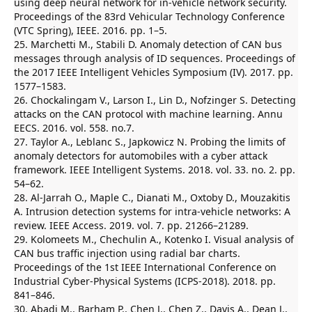
using deep neural network for in-vehicle network security.
Proceedings of the 83rd Vehicular Technology Conference
(VTC Spring), IEEE. 2016. pp. 1–5.
25. Marchetti M., Stabili D. Anomaly detection of CAN bus
messages through analysis of ID sequences. Proceedings of
the 2017 IEEE Intelligent Vehicles Symposium (IV). 2017. pp.
1577–1583.
26. Chockalingam V., Larson I., Lin D., Nofzinger S. Detecting
attacks on the CAN protocol with machine learning. Annu
EECS. 2016. vol. 558. no.7.
27. Taylor A., Leblanc S., Japkowicz N. Probing the limits of
anomaly detectors for automobiles with a cyber attack
framework. IEEE Intelligent Systems. 2018. vol. 33. no. 2. pp.
54–62.
28. Al-Jarrah O., Maple C., Dianati M., Oxtoby D., Mouzakitis
A. Intrusion detection systems for intra-vehicle networks: A
review. IEEE Access. 2019. vol. 7. pp. 21266–21289.
29. Kolomeets M., Chechulin A., Kotenko I. Visual analysis of
CAN bus traffic injection using radial bar charts.
Proceedings of the 1st IEEE International Conference on
Industrial Cyber-Physical Systems (ICPS-2018). 2018. pp.
841–846.
30. Abadi M., Barham P., Chen J., Chen Z., Davis A., Dean J.,