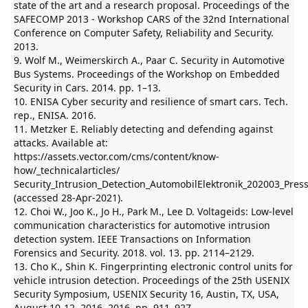
state of the art and a research proposal. Proceedings of the
SAFECOMP 2013 - Workshop CARS of the 32nd International
Conference on Computer Safety, Reliability and Security.
2013.
9. Wolf M., Weimerskirch A., Paar C. Security in Automotive
Bus Systems. Proceedings of the Workshop on Embedded
Security in Cars. 2014. pp. 1–13.
10. ENISA Cyber security and resilience of smart cars. Tech.
rep., ENISA. 2016.
11. Metzker E. Reliably detecting and defending against
attacks. Available at:
https://assets.vector.com/cms/content/know-
how/_technicalarticles/
Security_Intrusion_Detection_AutomobilElektronik_202003_Press
(accessed 28-Apr-2021).
12. Choi W., Joo K., Jo H., Park M., Lee D. Voltageids: Low-level
communication characteristics for automotive intrusion
detection system. IEEE Transactions on Information
Forensics and Security. 2018. vol. 13. pp. 2114–2129.
13. Cho K., Shin K. Fingerprinting electronic control units for
vehicle intrusion detection. Proceedings of the 25th USENIX
Security Symposium, USENIX Security 16, Austin, TX, USA,
August 10-12, 2016. 2016. pp. 911–927.