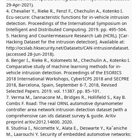
29-Apr-2021).
4. Chevalier Y., Rieke R., Fenzl F., Chechulin A., Kotenko I.
Ecu-secure: Characteristic functions for in-vehicle intrusion
detection. Proceedings of the International Symposium on
Intelligent and Distributed Computing. 2019. pp. 495–504.
5. Hacking and Countermeasure Research Lab (HCRL). [Car-
Hacking Dataset for the intrusion detection]. Available at:
http://ocslab.hksecurity.net/Datasets/CAN-intrusiondataset.
(accessed 28-Jun-2018).
6. Berger I., Rieke R., Kolomeets M., Chechulin A., Kotenko I.
Comparative study of machine learning methods for in-
vehicle intrusion detection. Proceedings of the ESORICS
2018 International Workshops, CyberICPS 2018 and SECPRE
2018, Barcelona, Spain, September 6-7, 2018, Revised
Selected Papers. 2019. vol. 11387. pp. 85–101.
7. Verma M., Iannacone M., Bridges R., Hollifield S., Kay B.
Combs F. Road: The real ORNL automotive dynamometer
controller area network intrusion detection dataset (with a
comprehensive can ids dataset survey & guide. ArXiv
preprint arXiv:2012.14600. 2020.
8. Studnia I., Nicomette V., Alata E., Deswarte Y., Kaˆaniche
M., Laarouchi Y. Security of embedded automotive networks: