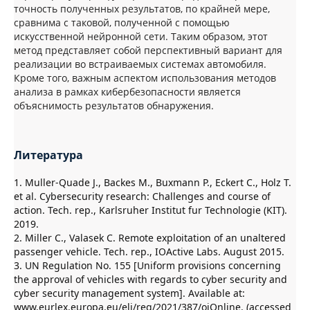
точность полученных результатов, по крайней мере,
сравнима с таковой, полученной с помощью
искусственной нейронной сети. Таким образом, этот
метод представляет собой перспективный вариант для
реализации во встраиваемых системах автомобиля.
Кроме того, важным аспектом использования методов
анализа в рамках кибербезопасности является
объяснимость результатов обнаружения.
Литература
1. Muller-Quade J., Backes M., Buxmann P., Eckert C., Holz T.
et al. Cybersecurity research: Challenges and course of
action. Tech. rep., Karlsruher Institut fur Technologie (KIT).
2019.
2. Miller C., Valasek C. Remote exploitation of an unaltered
passenger vehicle. Tech. rep., IOActive Labs. August 2015.
3. UN Regulation No. 155 [Uniform provisions concerning
the approval of vehicles with regards to cyber security and
cyber security management system]. Available at:
www.eurlex.europa.eu/eli/reg/2021/387/ojOnline. (accessed