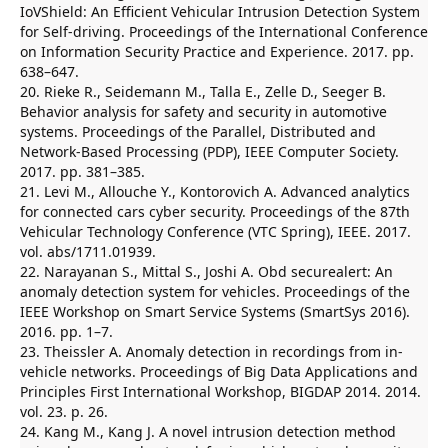
IoVShield: An Efficient Vehicular Intrusion Detection System
for Self-driving. Proceedings of the International Conference
on Information Security Practice and Experience. 2017. pp.
638–647.
20. Rieke R., Seidemann M., Talla E., Zelle D., Seeger B.
Behavior analysis for safety and security in automotive
systems. Proceedings of the Parallel, Distributed and
Network-Based Processing (PDP), IEEE Computer Society.
2017. pp. 381–385.
21. Levi M., Allouche Y., Kontorovich A. Advanced analytics
for connected cars cyber security. Proceedings of the 87th
Vehicular Technology Conference (VTC Spring), IEEE. 2017.
vol. abs/1711.01939.
22. Narayanan S., Mittal S., Joshi A. Obd securealert: An
anomaly detection system for vehicles. Proceedings of the
IEEE Workshop on Smart Service Systems (SmartSys 2016).
2016. pp. 1–7.
23. Theissler A. Anomaly detection in recordings from in-
vehicle networks. Proceedings of Big Data Applications and
Principles First International Workshop, BIGDAP 2014. 2014.
vol. 23. p. 26.
24. Kang M., Kang J. A novel intrusion detection method