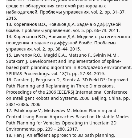
среде от обнаружения системой разнородных
наблюдателей. Проблемы управления. vol. 2. pp. 31–37.
2015.
13. Корепанов В.О., Новиков Д.А. Задача о диффузной
бомбе. Проблемы управления. vol. 5. pp. 66–73. 2011.
14. Корепанов В.О., Новиков Д.А. Модели стратегического
поведения в задаче о диффузной бомбе. Проблемы
управления. vol. 2. pp. 38–44. 2015.
15. Lavrenov R.O., Magid E.A., Matsuno F., Svinin M.M.,
Sutakorn J. Development and implementation of spline-
based path planning algorithm in ROS/gazebo environment.
SPIIRAS Proceedings. vol. 18(1), pp. 57-84. 2019.
16. Carsten J., Ferguson D., Stentz A. 3D Field D*: Improved
Path Planning and Replanning in Three Dimensions.
Proceedings of the 2006 IEEE/RSJ International Conference
on Intelligent Robots and Systems. 2006. Beijing, China, pp.
3381–3386. 2006.
17. Pshikhopov V., Medvedev M. Motion Planning and
Control Using Bionic Approaches Based on Unstable Modes.
Path Planning for Vehicles Operating in Uncertain 2D
Environments, pp. 239 – 280. 2017.
18. Han J. An efficient approach to 3D path planning.