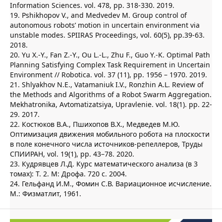
Information Sciences. vol. 478, pp. 318-330. 2019.
19. Pshikhopov V., and Medvedev M. Group control of
autonomous robots’ motion in uncertain environment via
unstable modes. SPIIRAS Proceedings, vol. 60(5), pp.39-63.
2018.
20. Yu X.-Y., Fan Z.-Y., Ou L.-L., Zhu F., Guo Y.-K. Optimal Path
Planning Satisfying Complex Task Requirement in Uncertain
Environment // Robotica. vol. 37 (11), pp. 1956 – 1970. 2019.
21. Shlyakhov N.E., Vatamaniuk I.V., Ronzhin A.L. Review of
the Methods and Algorithms of a Robot Swarm Aggregation.
Mekhatronika, Avtomatizatsiya, Upravlenie. vol. 18(1). pp. 22-
29. 2017.
22. Костюков В.А., Пшихопов В.Х., Медведев М.Ю.
Оптимизация движения мобильного робота на плоскости
в поле конечного числа источников-репеллеров, Труды
СПИИРАН, vol. 19(1), pp. 43–78. 2020.
23. Кудрявцев Л.Д. Курс математического анализа (в 3
томах): Т. 2. М: Дрофа. 720 с. 2004.
24. Гельфанд И.М., Фомин С.В. Вариационное исчисление.
М.: Физматлит, 1961.