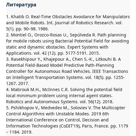
Литература
1. Khatib O. Real-Time Obstacles Avoidance for Manipulators
and Mobile Robots. Int. Journal of Robotics Research. vol.
5(1). pp. 90–98. 1986.
2. Montiel O., Orozco-Rosas U., Sepúlveda R. Path planning
for mobile robots using Bacterial Potential Field for avoiding
static and dynamic obstacles. Expert Systems with
Applications. vol. 42 (12). pp. 5177-5191. 2015.
3. Rasekhipour Y., Khajepour A., Chen S.-K., Litkouhi B. A
Potential Field-Based Model Predictive Path-Planning
Controller for Autonomous Road Vehicles. IEEE Transactions
on Intelligent Transportation Systems. vol. 18(5). pp. 1255-
1267. 2017.
4. Mabrouk M.H., McInnes C.R. Solving the potential field
local minimum problem using internal agent states.
Robotics and Autonomous Systems. vol. 56(12). 2018.
5. Pshikhopov V., Medvedev M., Soloviev V. The Multicopter
Control Algorithms with Unstable Modes. 2019 6th
International Conference on Control, Decision and
Information Technologies (CoDIT’19), Paris, France. pp. 1179
– 1184. 2019.