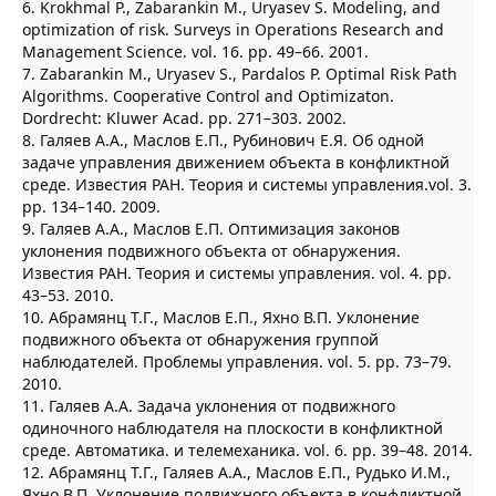
6. Krokhmal P., Zabarankin M., Uryasev S. Modeling, and
optimization of risk. Surveys in Operations Research and
Management Science. vol. 16. pp. 49–66. 2001.
7. Zabarankin M., Uryasev S., Pardalos P. Optimal Risk Path
Algorithms. Cooperative Control and Optimizaton.
Dordrecht: Kluwer Acad. pp. 271–303. 2002.
8. Галяев А.А., Маслов Е.П., Рубинович Е.Я. Об одной
задаче управления движением объекта в конфликтной
среде. Известия РАН. Теория и системы управления.vol. 3.
pp. 134–140. 2009.
9. Галяев А.А., Маслов Е.П. Оптимизация законов
уклонения подвижного объекта от обнаружения.
Известия РАН. Теория и системы управления. vol. 4. pp.
43–53. 2010.
10. Абрамянц Т.Г., Маслов Е.П., Яхно В.П. Уклонение
подвижного объекта от обнаружения группой
наблюдателей. Проблемы управления. vol. 5. pp. 73–79.
2010.
11. Галяев А.А. Задача уклонения от подвижного
одиночного наблюдателя на плоскости в конфликтной
среде. Автоматика. и телемеханика. vol. 6. pp. 39–48. 2014.
12. Абрамянц Т.Г., Галяев А.А., Маслов Е.П., Рудько И.М.,
Яхно В.П. Уклонение подвижного объекта в конфликтной