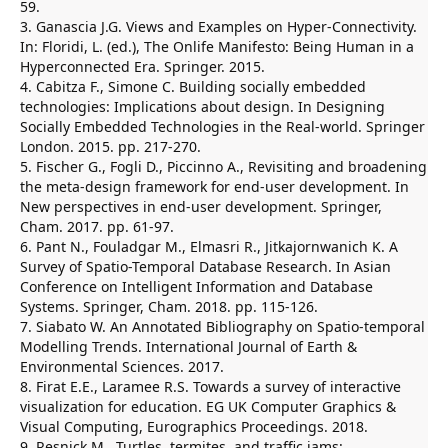
59.
3. Ganascia J.G. Views and Examples on Hyper-Connectivity.
In: Floridi, L. (ed.), The Onlife Manifesto: Being Human in a
Hyperconnected Era. Springer. 2015.
4. Cabitza F., Simone C. Building socially embedded
technologies: Implications about design. In Designing
Socially Embedded Technologies in the Real-world. Springer
London. 2015. pp. 217-270.
5. Fischer G., Fogli D., Piccinno A., Revisiting and broadening
the meta-design framework for end-user development. In
New perspectives in end-user development. Springer,
Cham. 2017. pp. 61-97.
6. Pant N., Fouladgar M., Elmasri R., Jitkajornwanich K. A
Survey of Spatio-Temporal Database Research. In Asian
Conference on Intelligent Information and Database
Systems. Springer, Cham. 2018. pp. 115-126.
7. Siabato W. An Annotated Bibliography on Spatio-temporal
Modelling Trends. International Journal of Earth &
Environmental Sciences. 2017.
8. Firat E.E., Laramee R.S. Towards a survey of interactive
visualization for education. EG UK Computer Graphics &
Visual Computing, Eurographics Proceedings. 2018.
9. Resnick M., Turtles, termites, and traffic jams: