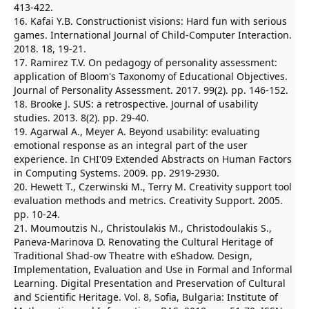
413-422.
16. Kafai Y.B. Constructionist visions: Hard fun with serious
games. International Journal of Child-Computer Interaction.
2018. 18, 19-21.
17. Ramirez T.V. On pedagogy of personality assessment:
application of Bloom's Taxonomy of Educational Objectives.
Journal of Personality Assessment. 2017. 99(2). pp. 146-152.
18. Brooke J. SUS: a retrospective. Journal of usability
studies. 2013. 8(2). pp. 29-40.
19. Agarwal A., Meyer A. Beyond usability: evaluating
emotional response as an integral part of the user
experience. In CHI'09 Extended Abstracts on Human Factors
in Computing Systems. 2009. pp. 2919-2930.
20. Hewett T., Czerwinski M., Terry M. Creativity support tool
evaluation methods and metrics. Creativity Support. 2005.
pp. 10-24.
21. Moumoutzis N., Christoulakis M., Christodoulakis S.,
Paneva-Marinova D. Renovating the Cultural Heritage of
Traditional Shad-ow Theatre with eShadow. Design,
Implementation, Evaluation and Use in Formal and Informal
Learning. Digital Presentation and Preservation of Cultural
and Scientific Heritage. Vol. 8, Sofia, Bulgaria: Institute of