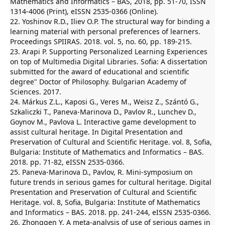
Mathematics and Informatics – BAS, 2018, pp. 51-70, ISSN
1314-4006 (Print), eISSN 2535-0366 (Online).
22. Yoshinov R.D., Iliev O.P. The structural way for binding a
learning material with personal preferences of learners.
Proceedings SPIIRAS. 2018. vol. 5, no. 60, pp. 189-215.
23. Arapi P. Supporting Personalized Learning Experiences
on top of Multimedia Digital Libraries. Sofia: A dissertation
submitted for the award of educational and scientific
degree" Doctor of Philosophy. Bulgarian Academy of
Sciences. 2017.
24. Márkus Z.L., Kaposi G., Veres M., Weisz Z., Szántó G.,
Szkaliczki T., Paneva-Marinova D., Pavlov R., Lunchev D.,
Goynov M., Pavlova L. Interactive game development to
assist cultural heritage. In Digital Presentation and
Preservation of Cultural and Scientific Heritage. vol. 8, Sofia,
Bulgaria: Institute of Mathematics and Informatics – BAS.
2018. pp. 71-82, eISSN 2535-0366.
25. Paneva-Marinova D., Pavlov, R. Mini-symposium on
future trends in serious games for cultural heritage. Digital
Presentation and Preservation of Cultural and Scientific
Heritage. vol. 8, Sofia, Bulgaria: Institute of Mathematics
and Informatics – BAS. 2018. pp. 241-244, eISSN 2535-0366.
26. Zhonggen Y. A meta-analysis of use of serious games in