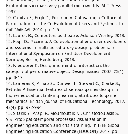
Explorations in massively parallel microworlds. MIT Press.
1997.
10. Cabitza F., Fogli D., Piccinno A. Cultivating a Culture of
Participation for the Co-Evolution of Users and Systems. In
CoPDA@ AVI. 2014. pp. 1-6.
11. Laurel, B., Computers as theatre. Addison-Wesley. 2013.
12. Fogli D., Piccinno. A Co-evolution of end-user developers
and systems in multi-tiered proxy design problems. In
International Symposium on End User Development.
Springer, Berlin, Heidelberg, 2013.
13. Niedderer K. Designing mindful interaction: the
category of performative object. Design issues. 2007. 23(1).
pp. 3-17.
14. Lameras P., Arnab S., Dunwell I., Stewart C., Clarke S.,
Petridis P. Essential features of serious games design in
higher education: Link-ing learning attributes to game
mechanics. British Journal of Educational Technology. 2017.
48(4). pp. 972-994.
15. Sifakis Y., Arapi P., Moumoutzis N., Christodoulakis S.
ViSTPro: Spatiotemporal processes visualization in
engineering education and crisis training. In IEEE Global
Engineering Education Conference (EDUCON). 2017. pp.