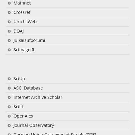
Mathnet
Crossref
UlrichsWeb
DOAJ
Julkaisufoorumi
ScimagoJR
SciUp
ASCI Database
Internet Archive Scholar
Scilit
OpenAlex
Journal Observatory
German Union Catalogue of Serials (ZDB)