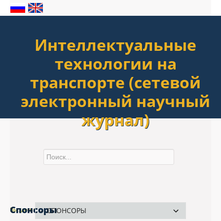
Интеллектуальные
технологии на
транспорте (сетевой
электронный научный
журнал)
Спонсоры
Вы здесь:
Главная
|
Спонсоры