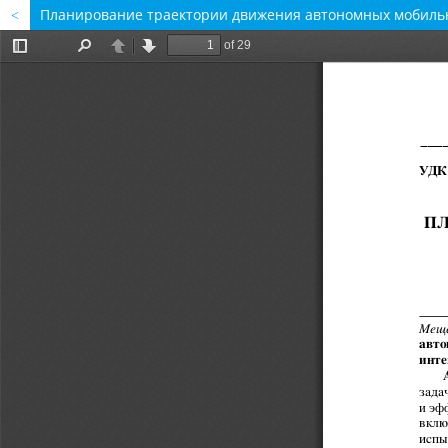
Планирование траектории движения автономных мобильн