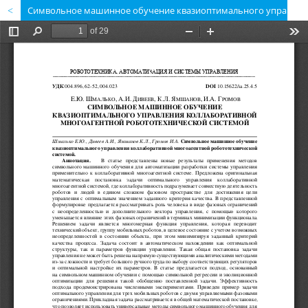
Символьное машинное обучение квазиоптимального управления коллаборативной многоагентной робототехнической системой