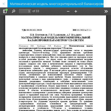
Математическая модель многокритериальной балансировки параметров V2X-систем