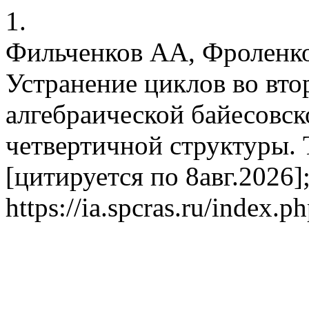
1.
Фильченков АА, Фроленко
Устранение циклов во вто
алгебраической байесовско
четвертичной структуры. 
[цитируется по 8авг.2026];
https://ia.spcras.ru/index.p