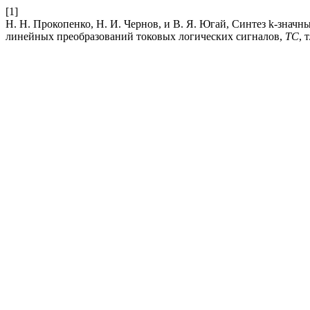
[1]
Н. Н. Прокопенко, Н. И. Чернов, и В. Я. Югай, Синтез k-знач
линейных преобразований токовых логических сигналов,
ТС
, 