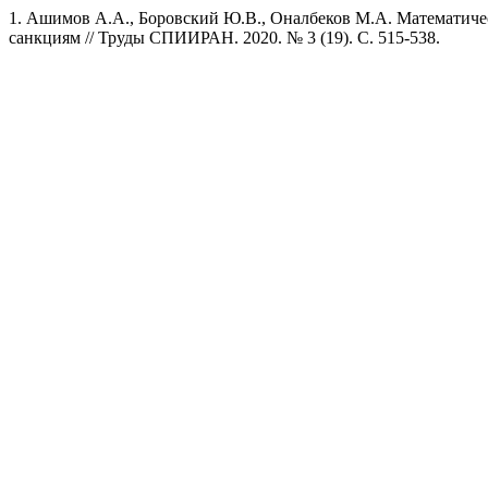
1. Ашимов А.А., Боровский Ю.В., Оналбеков М.А. Математич
санкциям // Труды СПИИРАН. 2020. № 3 (19). C. 515-538.