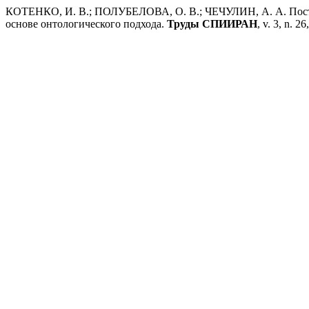
КОТЕНКО, И. В.; ПОЛУБЕЛОВА, О. В.; ЧЕЧУЛИН, А. А. Постр
основе онтологического подхода.
Труды СПИИРАН
, v. 3, n. 2