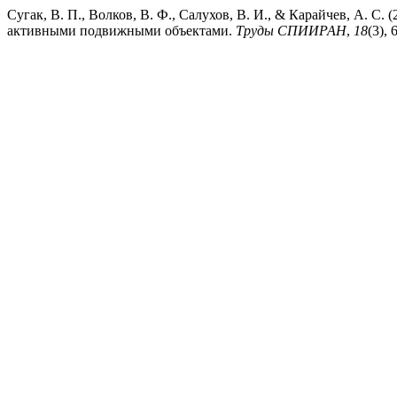
Сугак, В. П., Волков, В. Ф., Салухов, В. И., & Карайчев, А. С
активными подвижными объектами.
Труды СПИИРАН
,
18
(3), 