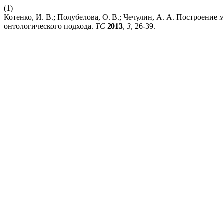
(1)
Котенко, И. В.; Полубелова, О. В.; Чечулин, А. А. Построение
онтологического подхода.
ТС
2013
,
3
, 26-39.