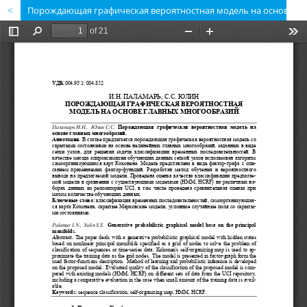
Порождающая графическая вероятностная модель на основе главных многообразий