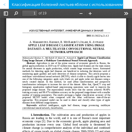
Классификация болезней листьев яблони с использованием набора данных изображений: подход многослойной сверточной нейронной сети