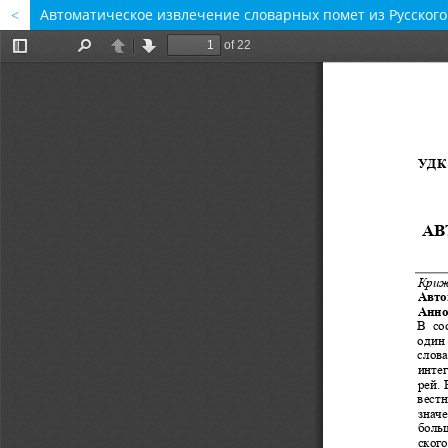
Автоматическое извлечение словарных помет из Русског